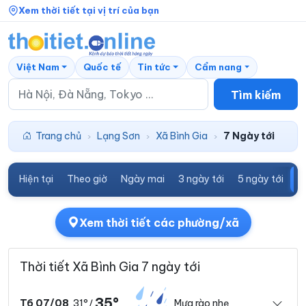
Xem thời tiết tại vị trí của bạn
Việt Nam
Quốc tế
Tin tức
Cẩm nang
Tìm kiếm
Trang chủ
Lạng Sơn
Xã Bình Gia
7 Ngày tới
›
›
›
Hiện tại
Theo giờ
Ngày mai
3 ngày tới
5 ngày tới
7
Xem thời tiết các phường/xã
Thời tiết Xã Bình Gia 7 ngày tới
35°
31°
Mưa rào nhẹ
T6 07/08
/