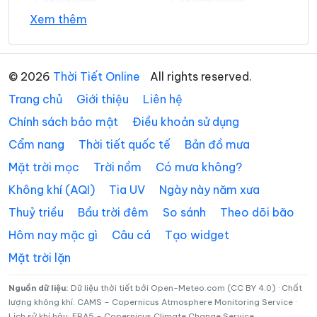
Xã Hội Hoan
Xã Hồng Phong
Xem thêm
Xã Hưng Vũ
Xã Hữu Liên
Xã Hữu Lũng
Xã Kháng Chiến
© 2026
Thời Tiết Online
All rights reserved.
Xã Khánh Khê
Xã Khuất Xá
Trang chủ
Giới thiệu
Liên hệ
Xã Kiên Mộc
Xã Lộc Bình
Chính sách bảo mật
Điều khoản sử dụng
Cẩm nang
Thời tiết quốc tế
Bản đồ mưa
Xã Lợi Bác
Xã Mẫu Sơn
Mặt trời mọc
Trời nồm
Có mưa không?
Xã Na Dương
Xã Na Sầm
Không khí (AQI)
Tia UV
Ngày này năm xưa
Xã Nhân Lý
Xã Nhất Hòa
Thuỷ triều
Bầu trời đêm
So sánh
Theo dõi bão
Xã Quan Sơn
Xã Quốc Khánh
Hôm nay mặc gì
Câu cá
Tạo widget
Mặt trời lặn
Xã Quốc Việt
Xã Quý Hòa
Xã Tân Đoàn
Xã Tân Thành
Nguồn dữ liệu:
Dữ liệu thời tiết bởi Open-Meteo.com (CC BY 4.0) · Chất
lượng không khí: CAMS – Copernicus Atmosphere Monitoring Service ·
Lịch sử khí hậu: ERA5 – Copernicus Climate Change Service
Xã Tân Tiến
Xã Tân Tri