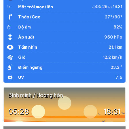
05:28
18:31
Mặt trời mọc/lặn
27°/30°
Thấp/Cao
82%
Độ ẩm
950 hPa
Áp suất
21.1 km
Tầm nhìn
12.2 km/h
Gió
23.2 °
Điểm ngưng
7.6
UV
Bình minh / Hoàng hôn
05:28
18:31