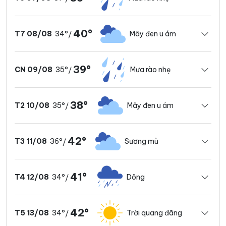
40°
34°
Mây đen u ám
T7 08/08
/
39°
35°
Mưa rào nhẹ
CN 09/08
/
38°
35°
Mây đen u ám
T2 10/08
/
42°
36°
Sương mù
T3 11/08
/
41°
34°
Dông
T4 12/08
/
42°
34°
Trời quang đãng
T5 13/08
/