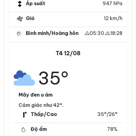
Áp suất
947 hPa
Gió
12 km/h
Bình minh/Hoàng hôn
05:30
18:28
T4 12/08
35°
Mây đen u ám
Cảm giác như 42°.
Thấp/Cao
35°/26°
Độ ẩm
78%