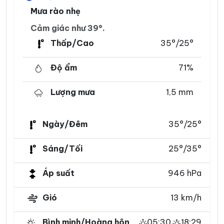
Mưa rào nhẹ
Cảm giác như 39°.
Thấp/Cao
35°/25°
Độ ẩm
71%
Lượng mưa
1,5 mm
Ngày/Đêm
35°/25°
Sáng/Tối
25°/35°
Áp suất
946 hPa
Gió
13 km/h
Bình minh/Hoàng hôn
05:30
18:29