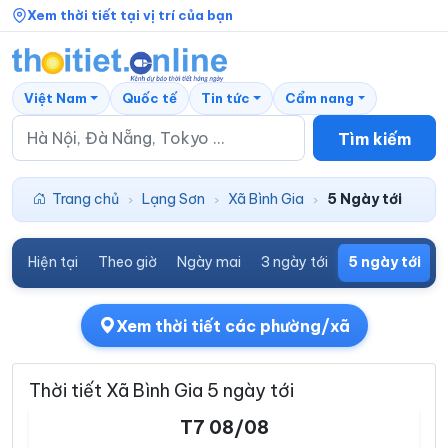
Xem thời tiết tại vị trí của bạn
Việt Nam
Quốc tế
Tin tức
Cẩm nang
Tìm kiếm
Trang chủ
Lạng Sơn
Xã Bình Gia
5 Ngày tới
›
›
›
Hiện tại
Theo giờ
Ngày mai
3 ngày tới
5 ngày tới
7
Xem thời tiết các phường/xã
Thời tiết Xã Bình Gia 5 ngày tới
T7 08/08