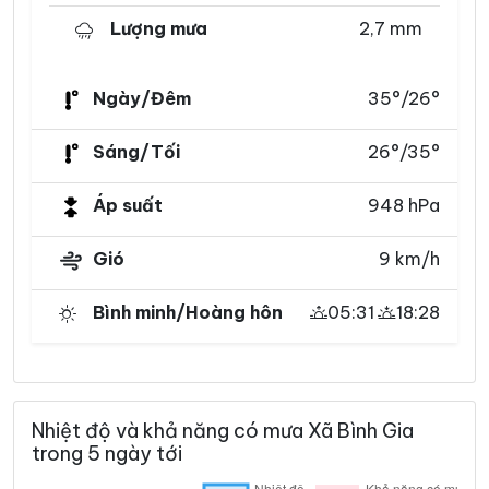
Lượng mưa
2,7 mm
Ngày/Đêm
35°/26°
Sáng/Tối
26°/35°
Áp suất
948 hPa
Gió
9 km/h
Bình minh/Hoàng hôn
05:31
18:28
Nhiệt độ và khả năng có mưa Xã Bình Gia
trong 5 ngày tới