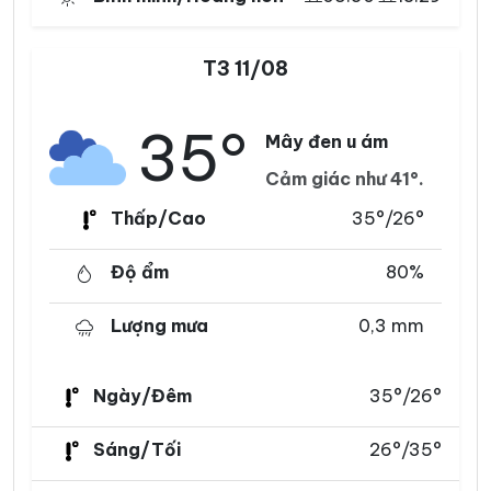
T3 11/08
35°
Mây đen u ám
Cảm giác như 41°.
Thấp/Cao
35°/26°
Độ ẩm
80%
Lượng mưa
0,3 mm
Ngày/Đêm
35°/26°
Sáng/Tối
26°/35°