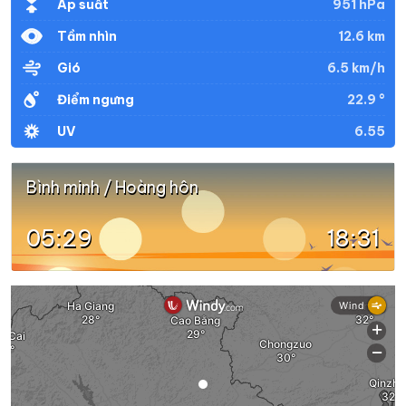
951 hPa
Áp suất
12.6 km
Tầm nhìn
6.5 km/h
Gió
22.9 °
Điểm ngưng
6.55
UV
Bình minh / Hoàng hôn
05:29
18:31