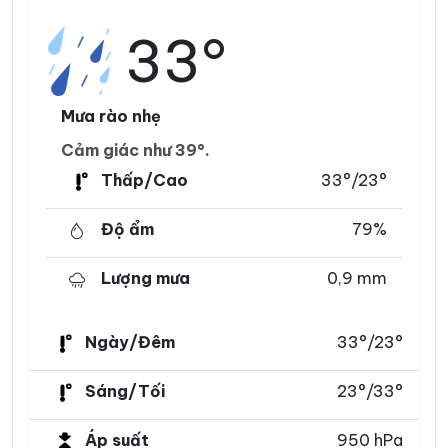
33°
Mưa rào nhẹ
Cảm giác như 39°.
Thấp/Cao
33°/23°
Độ ẩm
79%
Lượng mưa
0,9 mm
Ngày/Đêm
33°/23°
Sáng/Tối
23°/33°
Áp suất
950 hPa