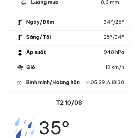
Lượng mưa
0,6 mm
Ngày/Đêm
34°/25°
Sáng/Tối
25°/34°
Áp suất
948 hPa
Gió
12 km/h
Bình minh/Hoàng hôn
05:29
18:30
T2 10/08
35°