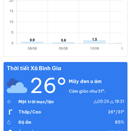
Thời tiết Xã Bình Gia
26°
Mây đen u ám
Cảm giác như 31°.
05:29
18:31
Mặt trời mọc/lặn
26°/31°
Thấp/Cao
85%
Độ ẩm