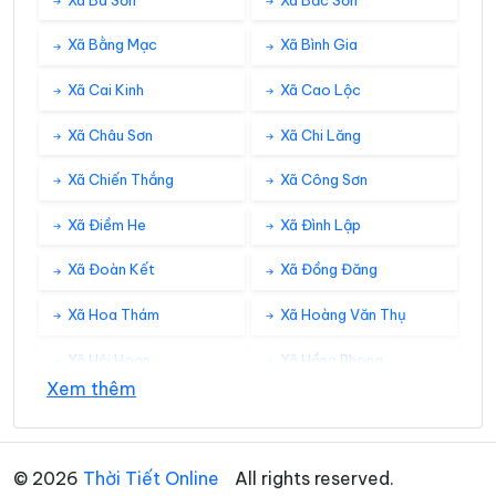
Xã Bằng Mạc
Xã Bình Gia
Xã Cai Kinh
Xã Cao Lộc
Xã Châu Sơn
Xã Chi Lăng
Xã Chiến Thắng
Xã Công Sơn
Xã Điềm He
Xã Đình Lập
Xã Đoàn Kết
Xã Đồng Đăng
Xã Hoa Thám
Xã Hoàng Văn Thụ
Xã Hội Hoan
Xã Hồng Phong
Xem thêm
Xã Hưng Vũ
Xã Hữu Liên
Xã Hữu Lũng
Xã Kháng Chiến
© 2026
Thời Tiết Online
All rights reserved.
Xã Khánh Khê
Xã Khuất Xá