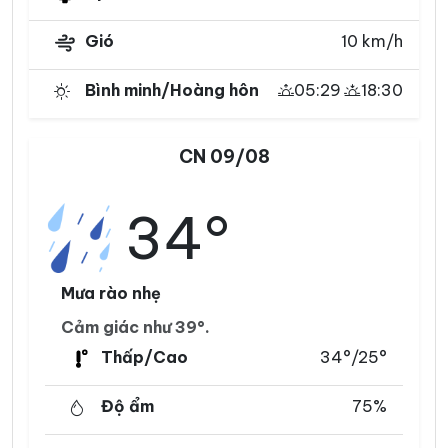
Gió
10 km/h
Bình minh/Hoàng hôn
05:29
18:30
CN 09/08
34°
Mưa rào nhẹ
Cảm giác như 39°.
Thấp/Cao
34°/25°
Độ ẩm
75%