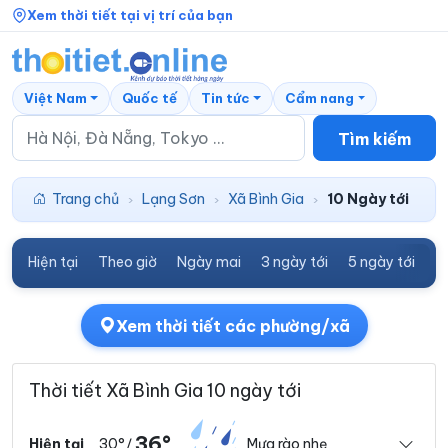
Xem thời tiết tại vị trí của bạn
Việt Nam
Quốc tế
Tin tức
Cẩm nang
Tìm kiếm
Trang chủ
Lạng Sơn
Xã Bình Gia
10 Ngày tới
›
›
›
Hiện tại
Theo giờ
Ngày mai
3 ngày tới
5 ngày tới
7
Xem thời tiết các phường/xã
Thời tiết Xã Bình Gia 10 ngày tới
36°
30°
Mưa rào nhẹ
Hiện tại
/