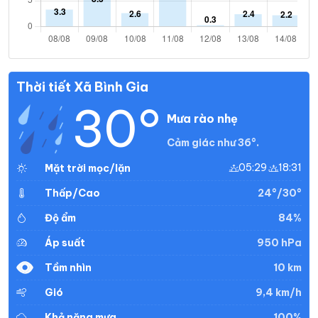
Thời tiết Xã Bình Gia
30°
Mưa rào nhẹ
Cảm giác như 36°.
05:29
18:31
Mặt trời mọc/lặn
24°/30°
Thấp/Cao
84%
Độ ẩm
950 hPa
Áp suất
10 km
Tầm nhìn
9,4 km/h
Gió
100%
Khả năng mưa