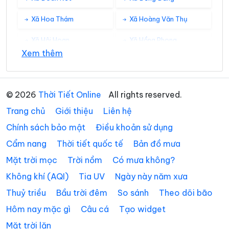
Xã Hoa Thám
Xã Hoàng Văn Thụ
Xã Hội Hoan
Xã Hồng Phong
Xem thêm
Xã Hưng Vũ
Xã Hữu Liên
Xã Hữu Lũng
Xã Kháng Chiến
© 2026
Thời Tiết Online
All rights reserved.
Xã Khánh Khê
Xã Khuất Xá
Trang chủ
Giới thiệu
Liên hệ
Xã Kiên Mộc
Xã Lộc Bình
Chính sách bảo mật
Điều khoản sử dụng
Cẩm nang
Thời tiết quốc tế
Bản đồ mưa
Xã Lợi Bác
Xã Mẫu Sơn
Mặt trời mọc
Trời nồm
Có mưa không?
Xã Na Dương
Xã Na Sầm
Không khí (AQI)
Tia UV
Ngày này năm xưa
Xã Nhân Lý
Xã Nhất Hòa
Thuỷ triều
Bầu trời đêm
So sánh
Theo dõi bão
Xã Quan Sơn
Xã Quốc Khánh
Hôm nay mặc gì
Câu cá
Tạo widget
Mặt trời lặn
Xã Quốc Việt
Xã Quý Hòa