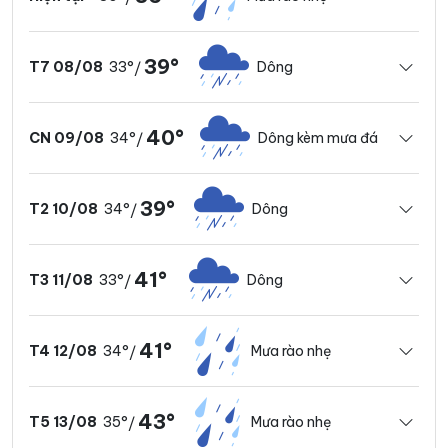
39°
33°
Dông
T7 08/08
/
40°
34°
Dông kèm mưa đá
CN 09/08
/
39°
34°
Dông
T2 10/08
/
41°
33°
Dông
T3 11/08
/
41°
34°
Mưa rào nhẹ
T4 12/08
/
43°
35°
Mưa rào nhẹ
T5 13/08
/