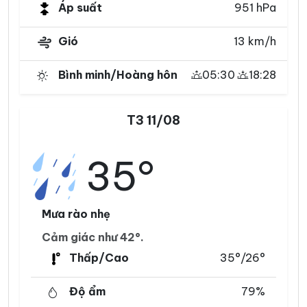
Áp suất
951 hPa
Gió
13 km/h
Bình minh/Hoàng hôn
05:30
18:28
T3 11/08
35°
Mưa rào nhẹ
Cảm giác như 42°.
Thấp/Cao
35°/26°
Độ ẩm
79%