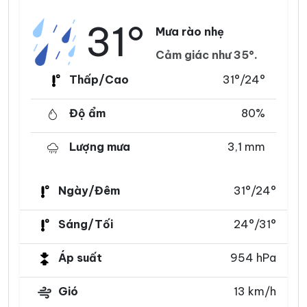
31°
Mưa rào nhẹ
Cảm giác như 35°.
Thấp/Cao
31°/24°
Độ ẩm
80%
Lượng mưa
3,1 mm
Ngày/Đêm
31°/24°
Sáng/Tối
24°/31°
Áp suất
954 hPa
Gió
13 km/h