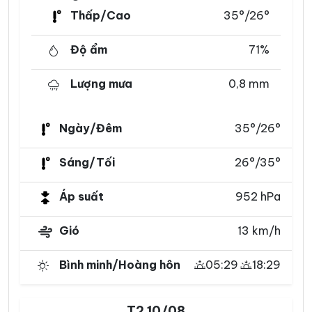
Thấp/Cao
35°/26°
Độ ẩm
71%
Lượng mưa
0,8 mm
Ngày/Đêm
35°/26°
Sáng/Tối
26°/35°
Áp suất
952 hPa
Gió
13 km/h
Bình minh/Hoàng hôn
05:29
18:29
T2 10/08