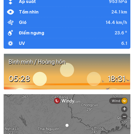
953 hPa
Áp suất
24.1 km
Tầm nhìn
14.4 km/h
Gió
23.6 °
Điểm ngưng
6.1
UV
Bình minh / Hoàng hôn
05:28
18:31