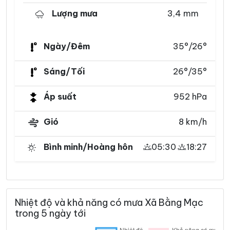
Lượng mưa
3,4 mm
Ngày/Đêm
35°/26°
Sáng/Tối
26°/35°
Áp suất
952 hPa
Gió
8 km/h
Bình minh/Hoàng hôn
05:30
18:27
Nhiệt độ và khả năng có mưa Xã Bằng Mạc
trong 5 ngày tới