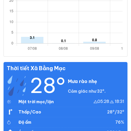
Thời tiết Xã Bằng Mạc
28°
Mưa rào nhẹ
Cảm giác như 32°.
05:28
18:31
Mặt trời mọc/lặn
28°/32°
Thấp/Cao
76%
Độ ẩm