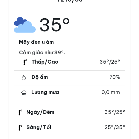
35°
Mây đen u ám
Cảm giác như 39°.
Thấp/Cao
35°/25°
Độ ẩm
70%
Lượng mưa
0,0 mm
Ngày/Đêm
35°/25°
Sáng/Tối
25°/35°