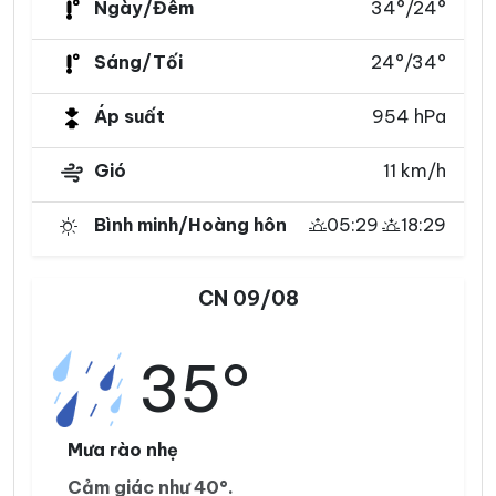
Ngày/Đêm
34°/24°
Sáng/Tối
24°/34°
Áp suất
954 hPa
Gió
11 km/h
Bình minh/Hoàng hôn
05:29
18:29
CN 09/08
35°
Mưa rào nhẹ
Cảm giác như 40°.