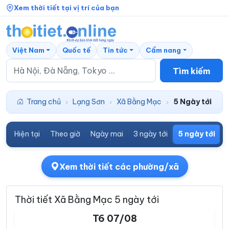
Xem thời tiết tại vị trí của bạn
Việt Nam
Quốc tế
Tin tức
Cẩm nang
Tìm kiếm
Trang chủ
Lạng Sơn
Xã Bằng Mạc
5 Ngày tới
›
›
›
Hiện tại
Theo giờ
Ngày mai
3 ngày tới
5 ngày tới
7
Xem thời tiết các phường/xã
Thời tiết Xã Bằng Mạc 5 ngày tới
T6 07/08