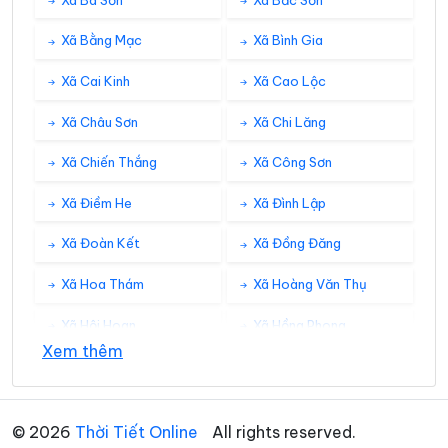
Xã Bằng Mạc
Xã Bình Gia
Xã Cai Kinh
Xã Cao Lộc
Xã Châu Sơn
Xã Chi Lăng
Xã Chiến Thắng
Xã Công Sơn
Xã Điềm He
Xã Đình Lập
Xã Đoàn Kết
Xã Đồng Đăng
Xã Hoa Thám
Xã Hoàng Văn Thụ
Xã Hội Hoan
Xã Hồng Phong
Xem thêm
Xã Hưng Vũ
Xã Hữu Liên
Xã Hữu Lũng
Xã Kháng Chiến
© 2026
Thời Tiết Online
All rights reserved.
Xã Khánh Khê
Xã Khuất Xá