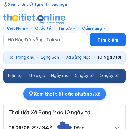
Xem thời tiết tại vị trí của bạn
Việt Nam
Quốc tế
Tin tức
Cẩm nang
Tìm kiếm
Trang chủ
Lạng Sơn
Xã Bằng Mạc
10 Ngày tới
›
›
›
Hiện tại
Theo giờ
Ngày mai
3 ngày tới
5 ngày tới
7
Xem thời tiết các phường/xã
Thời tiết Xã Bằng Mạc 10 ngày tới
34°
29°
Dông
T5 06/08
/