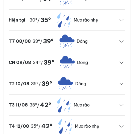
35°
30°
Mưa rào nhẹ
Hiện tại
/
39°
33°
Dông
T7 08/08
/
39°
34°
Dông
CN 09/08
/
39°
35°
Dông
T2 10/08
/
42°
35°
Mưa rào
T3 11/08
/
42°
35°
Mưa rào nhẹ
T4 12/08
/