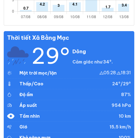
Thời tiết Xã Bằng Mạc
29°
Dông
Cảm giác như 34°.
05:28
18:31
Mặt trời mọc/lặn
24°/29°
Thấp/Cao
87%
Độ ẩm
954 hPa
Áp suất
10 km
Tầm nhìn
15,5 km/h
Gió
100%
Khả năng mưa