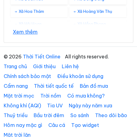
Xã Hoa Thám
Xã Hoàng Văn Thụ
Xã Hội Hoan
Xã Hồng Phong
Xem thêm
Xã Hưng Vũ
Xã Hữu Liên
Xã Hữu Lũng
Xã Kháng Chiến
© 2026
Thời Tiết Online
All rights reserved.
Xã Khánh Khê
Xã Khuất Xá
Trang chủ
Giới thiệu
Liên hệ
Xã Kiên Mộc
Xã Lộc Bình
Chính sách bảo mật
Điều khoản sử dụng
Cẩm nang
Thời tiết quốc tế
Bản đồ mưa
Xã Lợi Bác
Xã Mẫu Sơn
Mặt trời mọc
Trời nồm
Có mưa không?
Xã Na Dương
Xã Na Sầm
Không khí (AQI)
Tia UV
Ngày này năm xưa
Xã Nhân Lý
Xã Nhất Hòa
Thuỷ triều
Bầu trời đêm
So sánh
Theo dõi bão
Xã Quan Sơn
Xã Quốc Khánh
Hôm nay mặc gì
Câu cá
Tạo widget
Mặt trời lặn
Xã Quốc Việt
Xã Quý Hòa