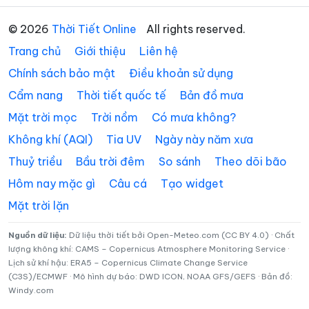
Xã A Lưới 4
Xã A Lưới 5
© 2026
Thời Tiết Online
All rights reserved.
Xã Bình Điền
Xã Chân Mây – Lăng Cô
Trang chủ
Giới thiệu
Liên hệ
Xã Đan Điền
Xã Hưng Lộc
Chính sách bảo mật
Điều khoản sử dụng
Cẩm nang
Thời tiết quốc tế
Bản đồ mưa
Xã Khe Tre
Xã Lộc An
Mặt trời mọc
Trời nồm
Có mưa không?
Xã Long Quảng
Xã Phú Hồ
Không khí (AQI)
Tia UV
Ngày này năm xưa
Xã Phú Lộc
Xã Phú Vang
Thuỷ triều
Bầu trời đêm
So sánh
Theo dõi bão
Xã Phú Vinh
Xã Quảng Điền
Hôm nay mặc gì
Câu cá
Tạo widget
Mặt trời lặn
Nguồn dữ liệu:
Dữ liệu thời tiết bởi Open-Meteo.com (CC BY 4.0) · Chất
lượng không khí: CAMS – Copernicus Atmosphere Monitoring Service ·
Lịch sử khí hậu: ERA5 – Copernicus Climate Change Service
(C3S)/ECMWF · Mô hình dự báo: DWD ICON, NOAA GFS/GEFS · Bản đồ:
Windy.com