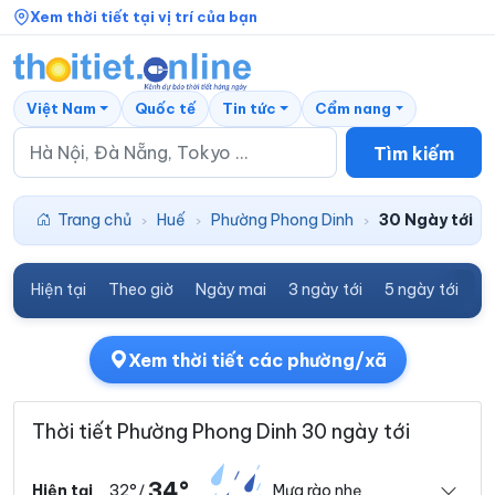
Xem thời tiết tại vị trí của bạn
Việt Nam
Quốc tế
Tin tức
Cẩm nang
Tìm kiếm
Trang chủ
Huế
Phường Phong Dinh
30 Ngày tới
›
›
›
Hiện tại
Theo giờ
Ngày mai
3 ngày tới
5 ngày tới
7
Xem thời tiết các phường/xã
Thời tiết Phường Phong Dinh 30 ngày tới
34°
32°
Mưa rào nhẹ
Hiện tại
/