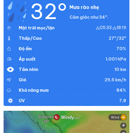
32°
Mưa rào nhẹ
Cảm giác như 34°.
05:33
18:19
Mặt trời mọc/lặn
27°/32°
Thấp/Cao
70%
Độ ẩm
1.001 hPa
Áp suất
10 km
Tầm nhìn
29,5 km/h
Gió
84%
Khả năng mưa
7,8
UV