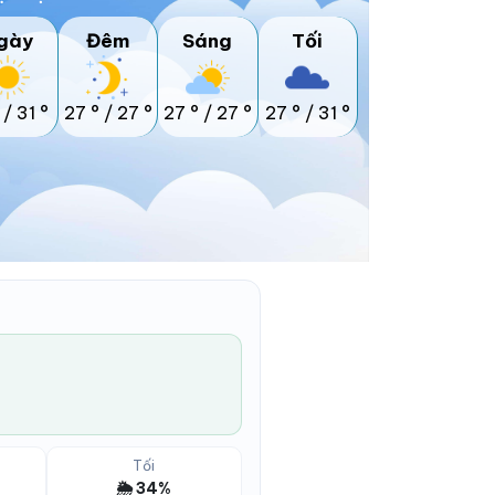
gày
Đêm
Sáng
Tối
/
31 °
27 °
/
27 °
27 °
/
27 °
27 °
/
31 °
Tối
🌦️ 34%