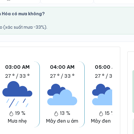
n Hóa có mưa không?
áo (xác suất mưa ~33%).
03:00 AM
04:00 AM
05:00 AM
27 °
/
33 °
27 °
/
33 °
27 °
/
33 °
19 %
13 %
15 %
Mưa nhẹ
Mây đen u ám
Mây đen u ám