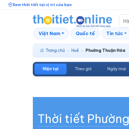
Xem thời tiết tại vị trí của bạn
Việt Nam
Quốc tế
Tin tức
Trang chủ
Huế
Phường Thuận Hóa
›
›
Hiện tại
Theo giờ
Ngày mai
Thời tiết Phườn