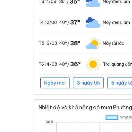
35°
38°
Mây đen u ám
T3 11/08
/
37°
40°
Mây đen u ám
T4 12/08
/
38°
40°
Mây rải rác
T5 13/08
/
36°
40°
Trời quang đã
T6 14/08
/
Ngày mai
3 ngày tới
5 ngày tớ
Nhiệt độ và khả năng có mưa Phường 