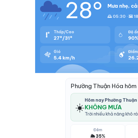
28°
Mưa nhẹ, cả
🌅 05:30 · 🌇 1
Thấp/Cao
Độ ẩ
27°/31°
90
Gió
Điểm
5.4 km/h
26.2
Phường Thuận Hóa hôm 
Hôm nay Phường Thuận
☀️
KHÔNG MƯA
Trời nhiều khả năng khô r
Đêm
🌦️ 35%