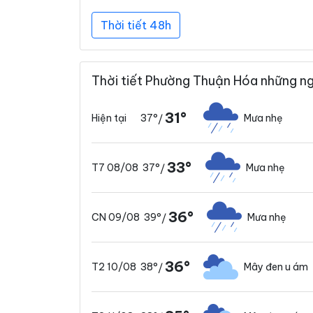
Thời tiết 48h
Thời tiết Phường Thuận Hóa những ng
31°
37°
Mưa nhẹ
Hiện tại
/
33°
37°
Mưa nhẹ
T7 08/08
/
36°
39°
Mưa nhẹ
CN 09/08
/
36°
38°
Mây đen u ám
T2 10/08
/