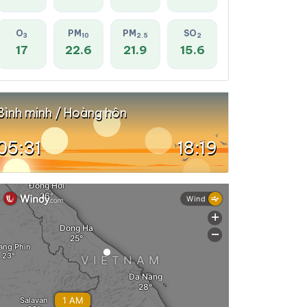
O
PM
PM
SO
3
10
2.5
2
17
22.6
21.9
15.6
Bình minh / Hoàng hôn
05:31
18:19