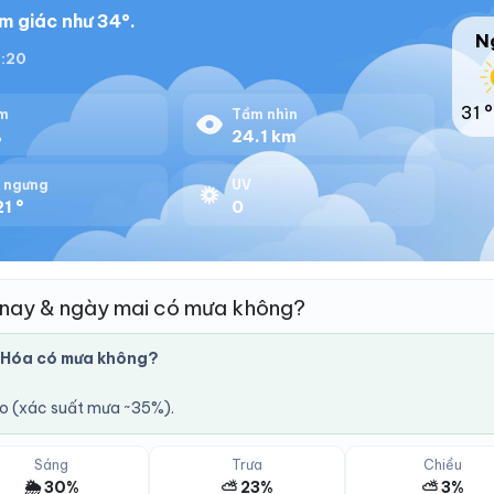
m giác như 34°.
N
8:20
31 °
m
Tầm nhìn
%
24.1 km
 ngưng
UV
1 °
0
nay & ngày mai có mưa không?
 Hóa có mưa không?
áo (xác suất mưa ~35%).
Sáng
Trưa
Chiều
🌦️ 30%
⛅ 23%
⛅ 3%