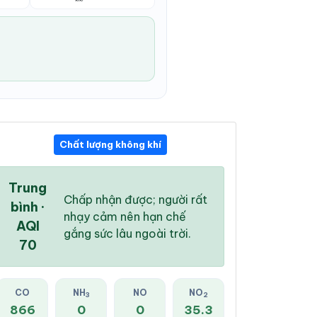
Chất lượng không khí
06:00 AM
07:00 AM
08:00 AM
27 °
/
33 °
27 °
/
33 °
27 °
/
34 °
Trung
Chấp nhận được; người rất
bình ·
nhạy cảm nên hạn chế
AQI
gắng sức lâu ngoài trời.
70
21 %
26 %
29 %
Mây đen u ám
Mây đen u ám
Mây đen u ám
CO
NH
NO
NO
3
2
866
0
0
35.3