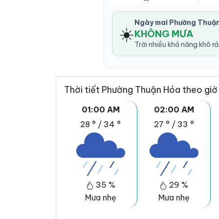
Ngày mai Phường Thuậ
☀️
KHÔNG MƯA
Trời nhiều khả năng khô r
Thời tiết Phường Thuận Hóa theo giờ
01:00 AM
02:00 AM
28 °
/
34 °
27 °
/
33 °
35 %
29 %
Mưa nhẹ
Mưa nhẹ