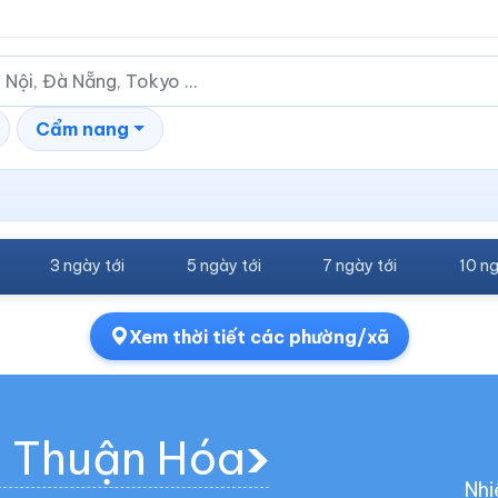
Cẩm nang
3 ngày tới
5 ngày tới
7 ngày tới
10 ng
Xem thời tiết các phường/xã
g Thuận Hóa
Nhi