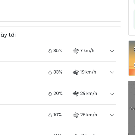
ày tới
35%
7 km/h
33%
19 km/h
20%
29 km/h
10%
26 km/h