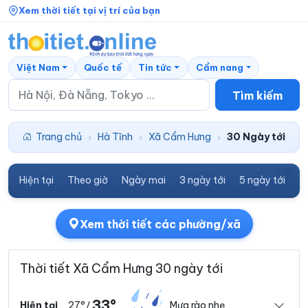
Xem thời tiết tại vị trí của bạn
Việt Nam
Quốc tế
Tin tức
Cẩm nang
Tìm kiếm
Trang chủ
Hà Tĩnh
Xã Cẩm Hưng
30 Ngày tới
›
›
›
Hiện tại
Theo giờ
Ngày mai
3 ngày tới
5 ngày tới
7
Xem thời tiết các phường/xã
Thời tiết Xã Cẩm Hưng 30 ngày tới
33°
27°
Mưa rào nhẹ
Hiện tại
/