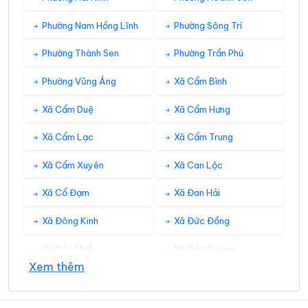
Phường Nam Hồng Lĩnh
Phường Sông Trí
Phường Thành Sen
Phường Trần Phú
Phường Vũng Áng
Xã Cẩm Bình
Xã Cẩm Duệ
Xã Cẩm Hưng
Xã Cẩm Lạc
Xã Cẩm Trung
Xã Cẩm Xuyên
Xã Can Lộc
Xã Cổ Đạm
Xã Đan Hải
Xã Đông Kinh
Xã Đức Đồng
Xã Đức Minh
Xã Đức Quang
Xem thêm
Xã Đức Thịnh
Xã Đức Thọ
Xã Gia Hanh
Xã Hà Linh