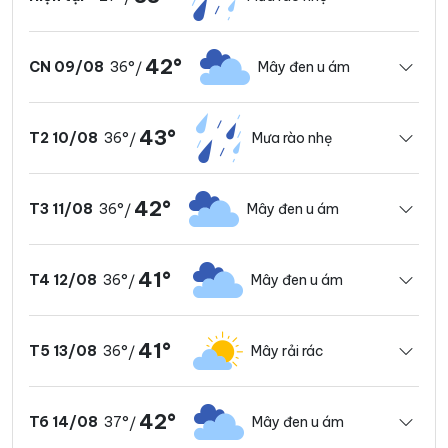
42°
36°
Mây đen u ám
CN 09/08
/
43°
36°
Mưa rào nhẹ
T2 10/08
/
42°
36°
Mây đen u ám
T3 11/08
/
41°
36°
Mây đen u ám
T4 12/08
/
41°
36°
Mây rải rác
T5 13/08
/
42°
37°
Mây đen u ám
T6 14/08
/