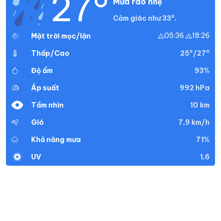
27°
Mưa rào nhẹ
Cảm giác như 33°.
05:36
18:26
Mặt trời mọc/lặn
25°/27°
Thấp/Cao
93%
Độ ẩm
992 hPa
Áp suất
10 km
Tầm nhìn
7,9 km/h
Gió
71%
Khả năng mưa
1,6
UV