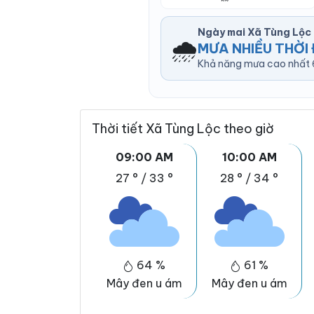
Ngày mai Xã Tùng Lộc
🌧️
MƯA NHIỀU THỜI 
Khả năng mưa cao nhất 6
Thời tiết Xã Tùng Lộc theo giờ
09:00 AM
10:00 AM
27 °
/
33 °
28 °
/
34 °
64 %
61 %
Mây đen u ám
Mây đen u ám