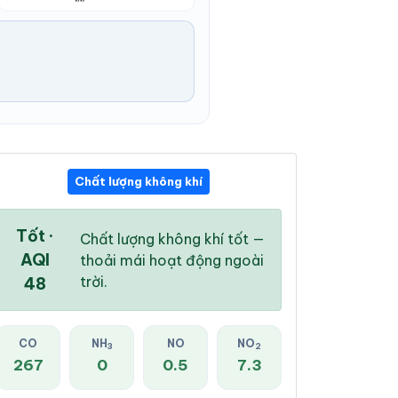
Chất lượng không khí
02:00 PM
03:00 PM
04:00 PM
30 °
/
36 °
29 °
/
36 °
29 °
/
35 °
Tốt ·
Chất lượng không khí tốt —
AQI
thoải mái hoạt động ngoài
trời.
48
84 %
76 %
68 %
CO
NH
NO
NO
3
2
Mây đen u ám
Mây đen u ám
Dông
267
0
0.5
7.3