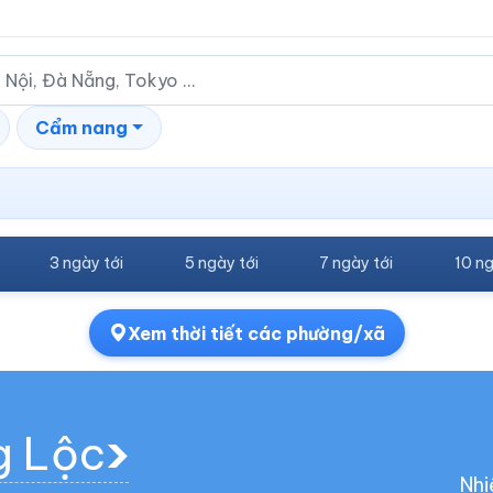
Cẩm nang
3 ngày tới
5 ngày tới
7 ngày tới
10 ng
Xem thời tiết các phường/xã
g Lộc
Nhi