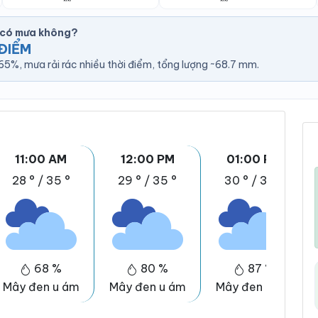
 có mưa không?
ĐIỂM
5%, mưa rải rác nhiều thời điểm, tổng lượng ~68.7 mm.
11:00 AM
12:00 PM
01:00 PM
28 °
/
35 °
29 °
/
35 °
30 °
/
36 °
68 %
80 %
87 %
Mây đen u ám
Mây đen u ám
Mây đen u ám