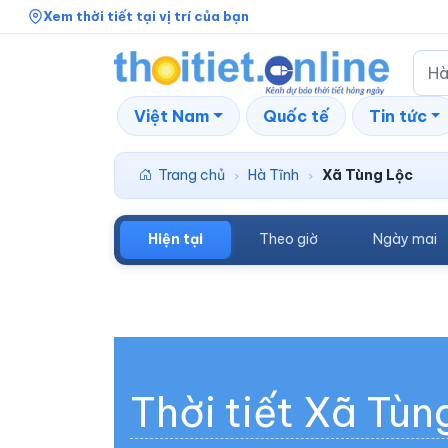
Xem thời tiết tại vị trí của bạn
Việt Nam
Quốc tế
Tin tức
Trang chủ
Hà Tĩnh
Xã Tùng Lộc
›
›
Hiện tại
Theo giờ
Ngày mai
Thời tiết Xã Tùn