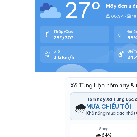
27°
Mây đen u á
🌅 05:34 · 🌇 1
Thấp/Cao
Độ ẩ
26°/30°
86
Gió
Điểm
3.6 km/h
24.
Xã Tùng Lộc hôm nay &
Hôm nay Xã Tùng Lộc 
🌧️
MƯA CHIỀU TỐI
Khả năng mưa cao nhất 8
Sáng
🌧️ 64%