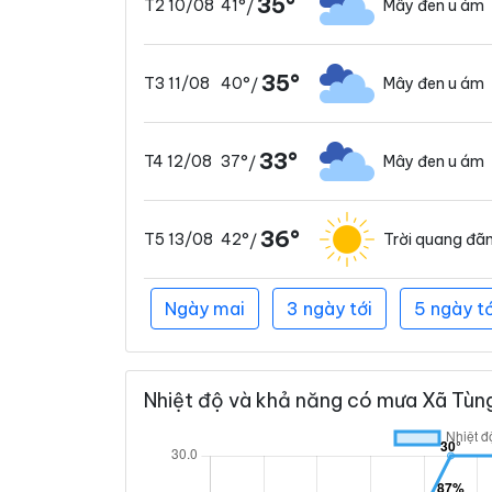
35°
41°
Mây đen u ám
T2 10/08
/
35°
40°
Mây đen u ám
T3 11/08
/
33°
37°
Mây đen u ám
T4 12/08
/
36°
42°
Trời quang đã
T5 13/08
/
Ngày mai
3 ngày tới
5 ngày tớ
Nhiệt độ và khả năng có mưa Xã Tùng