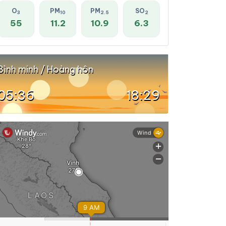
O
PM
PM
SO
3
10
2.5
2
55
11.2
10.9
6.3
Bình minh / Hoàng hôn
05:36
18:29