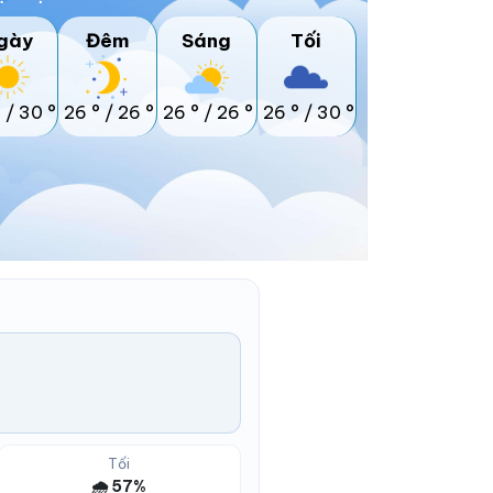
gày
Đêm
Sáng
Tối
°
/
30 °
26 °
/
26 °
26 °
/
26 °
26 °
/
30 °
Tối
🌧️ 57%