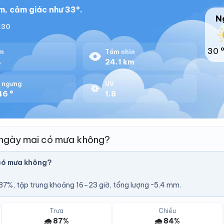
m, cảm giác như 33°.
N
8:30
30 
m
Tầm nhìn
%
24.1 km
 ngưng
UV
46 °
1.8
 ngày mai có mưa không?
có mưa không?
7%, tập trung khoảng 16–23 giờ, tổng lượng ~5.4 mm.
Trưa
Chiều
🌧️ 87%
🌧️ 84%