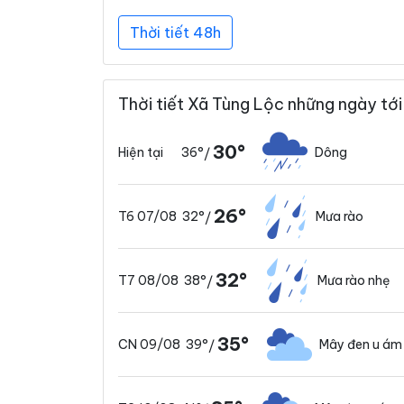
Thời tiết 48h
Thời tiết Xã Tùng Lộc những ngày tới
30°
36°
Dông
Hiện tại
/
26°
32°
Mưa rào
T6 07/08
/
32°
38°
Mưa rào nhẹ
T7 08/08
/
35°
39°
Mây đen u ám
CN 09/08
/