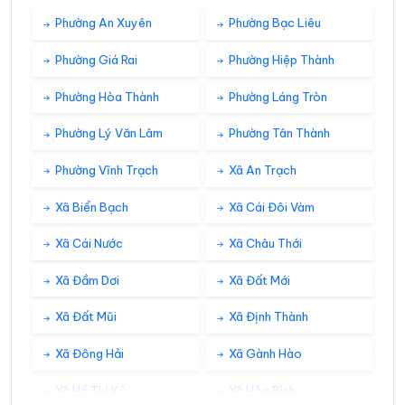
32°
26°
Mây đen u ám
03:00
/
Phường An Xuyên
Phường Bạc Liêu
Phường Giá Rai
Phường Hiệp Thành
32°
26°
Mây đen u ám
04:00
/
Phường Hòa Thành
Phường Láng Tròn
Phường Lý Văn Lâm
Phường Tân Thành
31°
26°
Dông
05:00
/
Phường Vĩnh Trạch
Xã An Trạch
31°
Xã Biển Bạch
Xã Cái Đôi Vàm
26°
Mưa rào nhẹ
06:00
/
Xã Cái Nước
Xã Châu Thới
32°
27°
Mây đen u ám
07:00
/
Xã Đầm Dơi
Xã Đất Mới
Xã Đất Mũi
Xã Định Thành
32°
28°
Mây đen u ám
08:00
/
Xã Đông Hải
Xã Gành Hào
Xã Hồ Thị Kỷ
Xã Hòa Bình
33°
29°
Mưa rào nhẹ
09:00
/