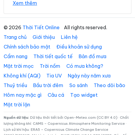
Xem thêm
Xã Hồng Dân
Xã Hưng Hội
34°
Xã Hưng Mỹ
29°
Xã Khánh An
Mây đen u ám
10:00
/
© 2026
Thời Tiết Online
All rights reserved.
Xã Khánh Bình
Xã Khánh Hưng
Trang chủ
Giới thiệu
Liên hệ
35°
31°
Mây đen u ám
11:00
/
Xã Khánh Lâm
Xã Long Điền
Chính sách bảo mật
Điều khoản sử dụng
Cẩm nang
Thời tiết quốc tế
Bản đồ mưa
Xã Lương Thế Trân
Xã Nguyễn Phích
36°
32°
Mây đen u ám
12:00
/
Mặt trời mọc
Trời nồm
Có mưa không?
Xã Nguyễn Việt Khái
Xã Ninh Quới
Không khí (AQI)
Tia UV
Ngày này năm xưa
Xã Ninh Thạnh Lợi
Xã Phan Ngọc Hiển
36°
32°
Mưa rào nhẹ
13:00
/
Thuỷ triều
Bầu trời đêm
So sánh
Theo dõi bão
Xã Phong Hiệp
Xã Phong Thạnh
Hôm nay mặc gì
Câu cá
Tạo widget
Mặt trời lặn
35°
31°
Mưa rào nhẹ
Xã Phú Mỹ
Xã Phú Tân
14:00
/
Xã Phước Long
Xã Quách Phẩm
Nguồn dữ liệu:
Dữ liệu thời tiết bởi Open-Meteo.com (CC BY 4.0) · Chất
lượng không khí: CAMS – Copernicus Atmosphere Monitoring Service ·
34°
31°
Dông
15:00
/
Lịch sử khí hậu: ERA5 – Copernicus Climate Change Service
Xã Sông Đốc
Xã Tạ An Khương