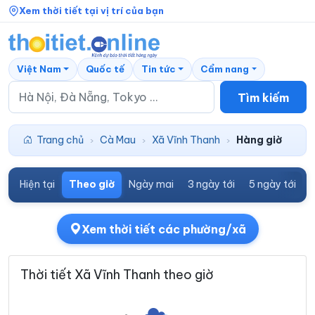
Xem thời tiết tại vị trí của bạn
Việt Nam
Quốc tế
Tin tức
Cẩm nang
Tìm kiếm
Trang chủ
Cà Mau
Xã Vĩnh Thanh
Hàng giờ
›
›
›
Hiện tại
Theo giờ
Ngày mai
3 ngày tới
5 ngày tới
7
Xem thời tiết các phường/xã
Thời tiết Xã Vĩnh Thanh theo giờ