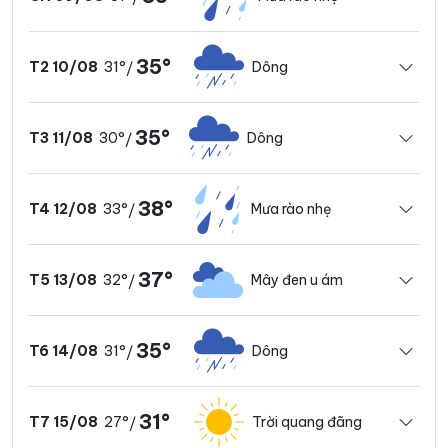
35°
31°
Dông
T2 10/08
/
35°
30°
Dông
T3 11/08
/
38°
33°
Mưa rào nhẹ
T4 12/08
/
37°
32°
Mây đen u ám
T5 13/08
/
35°
31°
Dông
T6 14/08
/
31°
27°
Trời quang đãng
T7 15/08
/