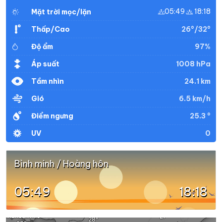
05:49
18:18
Mặt trời mọc/lặn
26°/32°
Thấp/Cao
97%
Độ ẩm
1008 hPa
Áp suất
24.1 km
Tầm nhìn
6.5 km/h
Gió
25.3 °
Điểm ngưng
0
UV
Bình minh / Hoàng hôn
05:49
18:18