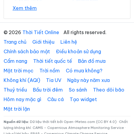
Xã Hồ Thị Kỷ
Xã Hòa Bình
Xem thêm
Xã Hồng Dân
Xã Hưng Hội
Xã Hưng Mỹ
Xã Khánh An
© 2026
Thời Tiết Online
All rights reserved.
Xã Khánh Bình
Xã Khánh Hưng
Trang chủ
Giới thiệu
Liên hệ
Xã Khánh Lâm
Xã Long Điền
Chính sách bảo mật
Điều khoản sử dụng
Cẩm nang
Thời tiết quốc tế
Bản đồ mưa
Xã Lương Thế Trân
Xã Nguyễn Phích
Mặt trời mọc
Trời nồm
Có mưa không?
Xã Nguyễn Việt Khái
Xã Ninh Quới
Không khí (AQI)
Tia UV
Ngày này năm xưa
Xã Ninh Thạnh Lợi
Xã Phan Ngọc Hiển
Thuỷ triều
Bầu trời đêm
So sánh
Theo dõi bão
Xã Phong Hiệp
Xã Phong Thạnh
Hôm nay mặc gì
Câu cá
Tạo widget
Mặt trời lặn
Xã Phú Mỹ
Xã Phú Tân
Xã Phước Long
Xã Quách Phẩm
Nguồn dữ liệu:
Dữ liệu thời tiết bởi Open-Meteo.com (CC BY 4.0) · Chất
lượng không khí: CAMS – Copernicus Atmosphere Monitoring Service ·
Lịch sử khí hậu: ERA5 – Copernicus Climate Change Service
Xã Sông Đốc
Xã Tạ An Khương