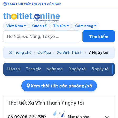
Xem thời tiết tại vị trí của bạn
Việt Nam
Quốc tế
Tin tức
Cẩm nang
Tìm kiếm
Trang chủ
Cà Mau
Xã Vĩnh Thanh
7 Ngày tới
›
›
›
Hiện tại
Theo giờ
Ngày mai
3 ngày tới
5 ngày tới
7
Xem thời tiết các phường/xã
Thời tiết Xã Vĩnh Thanh 7 ngày tới
35°
31°
Mưa rào nhẹ
CN 09/08
/