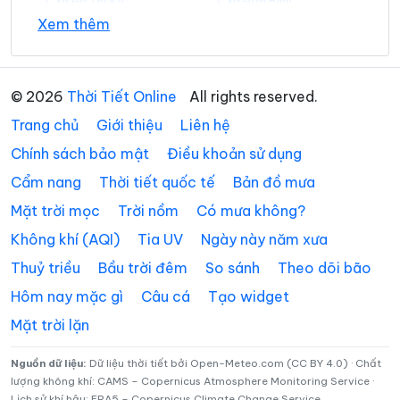
Xã Hồ Thị Kỷ
Xã Hòa Bình
Xem thêm
Xã Hồng Dân
Xã Hưng Hội
Xã Hưng Mỹ
Xã Khánh An
© 2026
Thời Tiết Online
All rights reserved.
Xã Khánh Bình
Xã Khánh Hưng
Trang chủ
Giới thiệu
Liên hệ
Xã Khánh Lâm
Xã Long Điền
Chính sách bảo mật
Điều khoản sử dụng
Cẩm nang
Thời tiết quốc tế
Bản đồ mưa
Xã Lương Thế Trân
Xã Nguyễn Phích
Mặt trời mọc
Trời nồm
Có mưa không?
Xã Nguyễn Việt Khái
Xã Ninh Quới
Không khí (AQI)
Tia UV
Ngày này năm xưa
Xã Ninh Thạnh Lợi
Xã Phan Ngọc Hiển
Thuỷ triều
Bầu trời đêm
So sánh
Theo dõi bão
Xã Phong Hiệp
Xã Phong Thạnh
Hôm nay mặc gì
Câu cá
Tạo widget
Mặt trời lặn
Xã Phú Mỹ
Xã Phú Tân
Xã Phước Long
Xã Quách Phẩm
Nguồn dữ liệu:
Dữ liệu thời tiết bởi Open-Meteo.com (CC BY 4.0) · Chất
lượng không khí: CAMS – Copernicus Atmosphere Monitoring Service ·
Lịch sử khí hậu: ERA5 – Copernicus Climate Change Service
Xã Sông Đốc
Xã Tạ An Khương