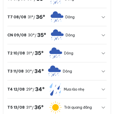
36°
31°
Dông
T7 08/08
/
35°
30°
Dông
CN 09/08
/
35°
31°
Dông
T2 10/08
/
34°
30°
Dông
T3 11/08
/
34°
29°
Mưa rào nhẹ
T4 12/08
/
36°
31°
Trời quang đãng
T5 13/08
/