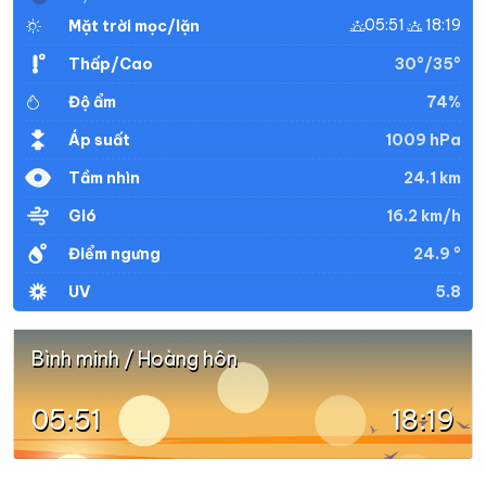
05:51
18:19
Mặt trời mọc/lặn
30°/35°
Thấp/Cao
74%
Độ ẩm
1009 hPa
Áp suất
24.1 km
Tầm nhìn
16.2 km/h
Gió
24.9 °
Điểm ngưng
5.8
UV
Bình minh / Hoàng hôn
05:51
18:19