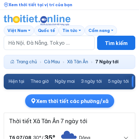
Xem thời tiết tại vị trí của bạn
Việt Nam
Quốc tế
Tin tức
Cẩm nang
Tìm kiếm
Trang chủ
Cà Mau
Xã Tân Ân
7 Ngày tới
›
›
›
Hiện tại
Theo giờ
Ngày mai
3 ngày tới
5 ngày tới
7
Xem thời tiết các phường/xã
Thời tiết Xã Tân Ân 7 ngày tới
35°
30°
Dông
T6 07/08
/