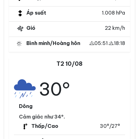
Áp suất
1.008 hPa
Gió
22 km/h
Bình minh/Hoàng hôn
05:51
18:18
T2 10/08
30°
Dông
Cảm giác như 34°.
Thấp/Cao
30°/27°