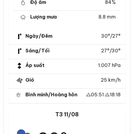
Độ ẩm
84%
Lượng mưa
8,8 mm
Ngày/Đêm
30°/27°
Sáng/Tối
27°/30°
Áp suất
1.007 hPa
Gió
25 km/h
Bình minh/Hoàng hôn
05:51
18:18
T3 11/08