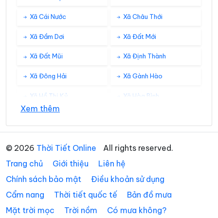
Xã Cái Nước
Xã Châu Thới
Xã Đầm Dơi
Xã Đất Mới
Xã Đất Mũi
Xã Định Thành
Xã Đông Hải
Xã Gành Hào
Xã Hồ Thị Kỷ
Xã Hòa Bình
Xem thêm
Xã Hồng Dân
Xã Hưng Hội
Xã Hưng Mỹ
Xã Khánh An
© 2026
Thời Tiết Online
All rights reserved.
Xã Khánh Bình
Xã Khánh Hưng
Trang chủ
Giới thiệu
Liên hệ
Xã Khánh Lâm
Xã Long Điền
Chính sách bảo mật
Điều khoản sử dụng
Cẩm nang
Thời tiết quốc tế
Bản đồ mưa
Xã Lương Thế Trân
Xã Nguyễn Phích
Mặt trời mọc
Trời nồm
Có mưa không?
Xã Nguyễn Việt Khái
Xã Ninh Quới