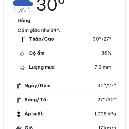
30°
Dông
Cảm giác như 34°.
Thấp/Cao
30°/27°
Độ ẩm
86%
Lượng mưa
7,3 mm
Ngày/Đêm
30°/27°
Sáng/Tối
27°/30°
Áp suất
1.008 hPa
Gió
17 km/h