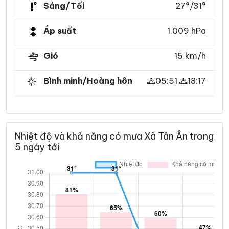
Sáng/Tối
27°/31°
Áp suất
1.009 hPa
Gió
15 km/h
Bình minh/Hoàng hôn
05:51
18:17
Nhiệt độ và khả năng có mưa Xã Tân Ân trong
5 ngày tới