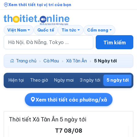
Xem thời tiết tại vị trí của bạn
Việt Nam
Quốc tế
Tin tức
Cẩm nang
Tìm kiếm
Trang chủ
Cà Mau
Xã Tân Ân
5 Ngày tới
›
›
›
Hiện tại
Theo giờ
Ngày mai
3 ngày tới
5 ngày tới
7
Xem thời tiết các phường/xã
Thời tiết Xã Tân Ân 5 ngày tới
T7 08/08