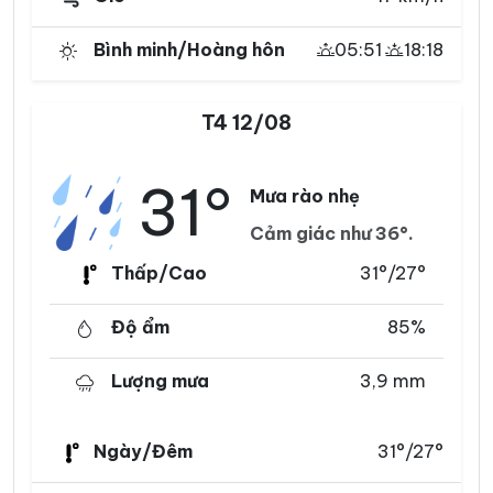
Bình minh/Hoàng hôn
05:51
18:18
T4 12/08
31°
Mưa rào nhẹ
Cảm giác như 36°.
Thấp/Cao
31°/27°
Độ ẩm
85%
Lượng mưa
3,9 mm
Ngày/Đêm
31°/27°