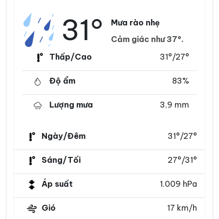
31°
Mưa rào nhẹ
Cảm giác như 37°.
Thấp/Cao
31°/27°
Độ ẩm
83%
Lượng mưa
3,9 mm
Ngày/Đêm
31°/27°
Sáng/Tối
27°/31°
Áp suất
1.009 hPa
Gió
17 km/h