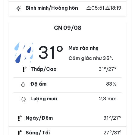
Bình minh/Hoàng hôn
05:51
18:19
CN 09/08
31°
Mưa rào nhẹ
Cảm giác như 35°.
Thấp/Cao
31°/27°
Độ ẩm
83%
Lượng mưa
2,3 mm
Ngày/Đêm
31°/27°
Sáng/Tối
27°/31°