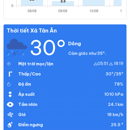
Thời tiết Xã Tân Ân
30°
Dông
Cảm giác như 35°.
05:51
18:19
Mặt trời mọc/lặn
30°/35°
Thấp/Cao
78%
Độ ẩm
1010 hPa
Áp suất
24.1 km
Tầm nhìn
18 km/h
Gió
25.5 °
Điểm ngưng