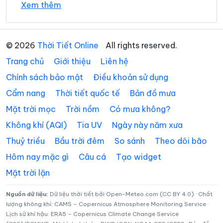
Xem thêm
Xã Hồng Dân
Xã Hưng Hội
35°
Xã Hưng Mỹ
31°
Xã Khánh An
Mưa rào nhẹ
12:00
/
© 2026
Thời Tiết Online
All rights reserved.
Xã Khánh Bình
Xã Khánh Hưng
Trang chủ
Giới thiệu
Liên hệ
34°
30°
Dông
13:00
/
Xã Khánh Lâm
Xã Long Điền
Chính sách bảo mật
Điều khoản sử dụng
Cẩm nang
Thời tiết quốc tế
Bản đồ mưa
Xã Lương Thế Trân
Xã Nguyễn Phích
34°
31°
Mưa rào nhẹ
14:00
/
Mặt trời mọc
Trời nồm
Có mưa không?
Xã Nguyễn Việt Khái
Xã Ninh Quới
Không khí (AQI)
Tia UV
Ngày này năm xưa
Xã Ninh Thạnh Lợi
Xã Phan Ngọc Hiển
34°
30°
Dông
15:00
/
Thuỷ triều
Bầu trời đêm
So sánh
Theo dõi bão
Xã Phong Hiệp
Xã Phong Thạnh
Hôm nay mặc gì
Câu cá
Tạo widget
Mặt trời lặn
33°
29°
Mưa rào nhẹ
Xã Phú Mỹ
Xã Phú Tân
16:00
/
Xã Phước Long
Xã Quách Phẩm
Nguồn dữ liệu:
Dữ liệu thời tiết bởi Open-Meteo.com (CC BY 4.0) · Chất
lượng không khí: CAMS – Copernicus Atmosphere Monitoring Service ·
33°
29°
Mây đen u ám
17:00
/
Lịch sử khí hậu: ERA5 – Copernicus Climate Change Service
Xã Sông Đốc
Xã Tạ An Khương