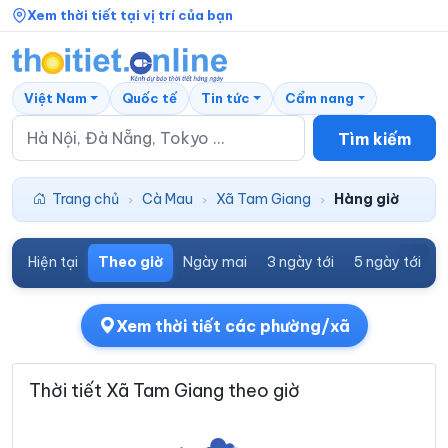
Xem thời tiết tại vị trí của bạn
Việt Nam
Quốc tế
Tin tức
Cẩm nang
Tìm kiếm
Trang chủ
Cà Mau
Xã Tam Giang
Hàng giờ
›
›
›
Hiện tại
Theo giờ
Ngày mai
3 ngày tới
5 ngày tới
7
Xem thời tiết các phường/xã
Thời tiết Xã Tam Giang theo giờ