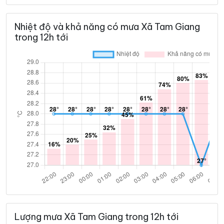
33°
28°
Mây đen u ám
04:00
/
Nhiệt độ và khả năng có mưa Xã Tam Giang
trong 12h tới
33°
28°
Mây đen u ám
05:00
/
33°
27°
Mưa rào nhẹ
06:00
/
33°
28°
Mưa rào nhẹ
07:00
/
33°
28°
Dông
08:00
/
34°
29°
Mây rải rác
09:00
/
Lượng mưa Xã Tam Giang trong 12h tới
35°
30°
Mây rải rác
10:00
/