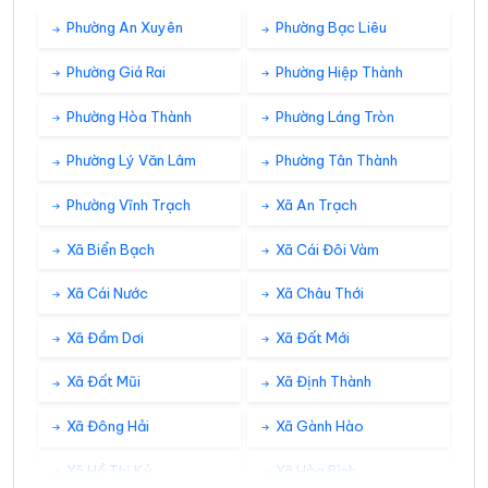
33°
28°
Mây đen u ám
05:00
/
Phường An Xuyên
Phường Bạc Liêu
Phường Giá Rai
Phường Hiệp Thành
32°
27°
Mây đen u ám
06:00
/
Phường Hòa Thành
Phường Láng Tròn
Phường Lý Văn Lâm
Phường Tân Thành
32°
28°
Mây đen u ám
07:00
/
Phường Vĩnh Trạch
Xã An Trạch
33°
Xã Biển Bạch
Xã Cái Đôi Vàm
28°
Mây đen u ám
08:00
/
Xã Cái Nước
Xã Châu Thới
33°
29°
Dông
09:00
/
Xã Đầm Dơi
Xã Đất Mới
Xã Đất Mũi
Xã Định Thành
34°
30°
Mưa rào nhẹ
10:00
/
Xã Đông Hải
Xã Gành Hào
Xã Hồ Thị Kỷ
Xã Hòa Bình
34°
30°
Mây đen u ám
11:00
/