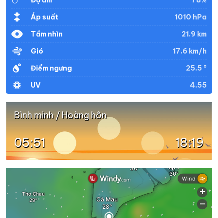
Độ ẩm
1010 hPa
Áp suất
21.9 km
Tầm nhìn
17.6 km/h
Gió
25.5 °
Điểm ngưng
4.55
UV
Bình minh / Hoàng hôn
05:51
18:19