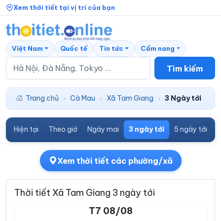
Xem thời tiết tại vị trí của bạn
Việt Nam
Quốc tế
Tin tức
Cẩm nang
Tìm kiếm
Trang chủ
Cà Mau
Xã Tam Giang
3 Ngày tới
›
›
›
Hiện tại
Theo giờ
Ngày mai
3 ngày tới
5 ngày tới
7
Xem thời tiết các phường/xã
Thời tiết Xã Tam Giang 3 ngày tới
T7 08/08