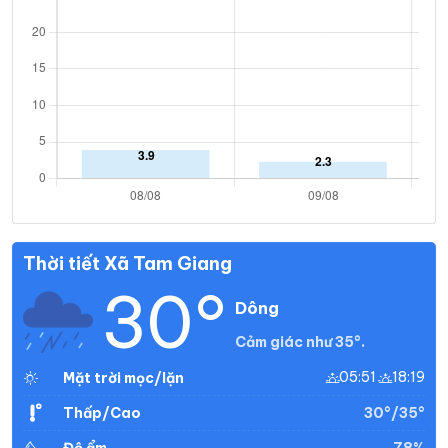
Thời tiết Xã Tam Giang
30°
Dông
Cảm giác như 35°.
05:51
18:19
Mặt trời mọc/lặn
30°/35°
Thấp/Cao
78%