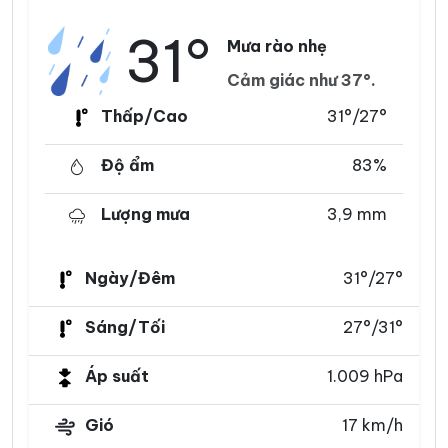
31°
Mưa rào nhẹ
Cảm giác như 37°.
Thấp/Cao
31°/27°
Độ ẩm
83%
Lượng mưa
3,9 mm
Ngày/Đêm
31°/27°
Sáng/Tối
27°/31°
Áp suất
1.009 hPa
Gió
17 km/h