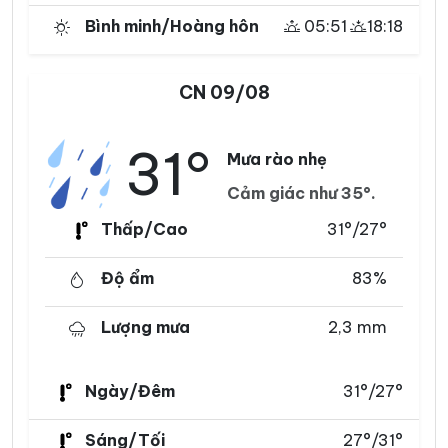
Bình minh/Hoàng hôn
05:51
18:18
CN 09/08
31°
Mưa rào nhẹ
Cảm giác như 35°.
Thấp/Cao
31°/27°
Độ ẩm
83%
Lượng mưa
2,3 mm
Ngày/Đêm
31°/27°
Sáng/Tối
27°/31°