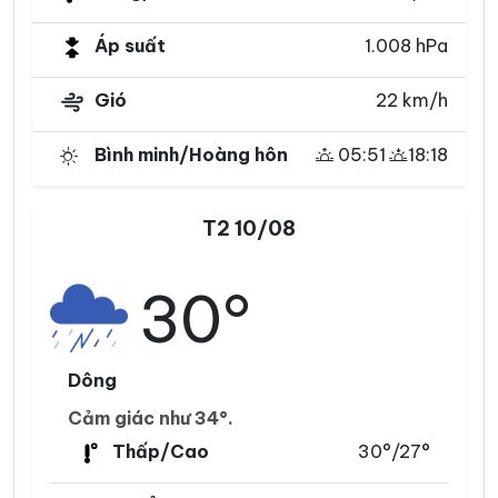
Áp suất
1.008 hPa
Gió
22 km/h
Bình minh/Hoàng hôn
05:51
18:18
T2 10/08
30°
Dông
Cảm giác như 34°.
Thấp/Cao
30°/27°