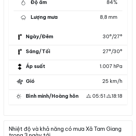
Độ ẩm
84%
Lượng mưa
8,8 mm
Ngày/Đêm
30°/27°
Sáng/Tối
27°/30°
Áp suất
1.007 hPa
Gió
25 km/h
Bình minh/Hoàng hôn
05:51
18:18
Nhiệt độ và khả năng có mưa Xã Tam Giang
trong 3 ngày tới