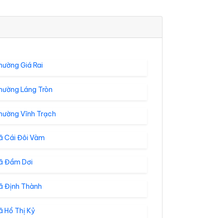
hường Giá Rai
hường Láng Tròn
hường Vĩnh Trạch
ã Cái Đôi Vàm
ã Đầm Dơi
ã Định Thành
 Hồ Thị Kỷ