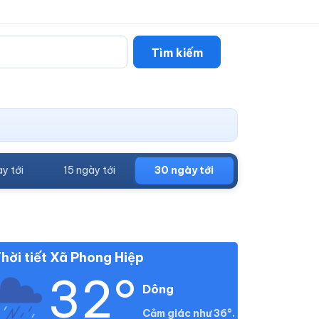
Tìm kiếm
y tới
15 ngày tới
30 ngày tới
hời tiết Xã Phong Hiệp
32°
Dông
Cảm giác như 36°.