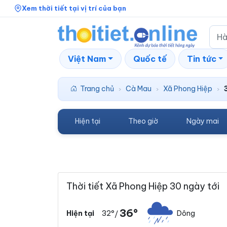
Xem thời tiết tại vị trí của bạn
Việt Nam
Quốc tế
Tin tức
Trang chủ
Cà Mau
Xã Phong Hiệp
›
›
›
Hiện tại
Theo giờ
Ngày mai
Thời tiết Xã Phong Hiệp 30 ngày tới
36°
32°
Dông
Hiện tại
/