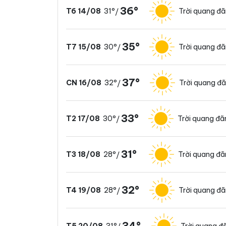
36°
31°
Trời quang đ
T6 14/08
/
35°
30°
Trời quang đ
T7 15/08
/
37°
32°
Trời quang đ
CN 16/08
/
33°
30°
Trời quang đã
T2 17/08
/
31°
28°
Trời quang đ
T3 18/08
/
32°
28°
Trời quang đ
T4 19/08
/
34°
31°
Trời quang đ