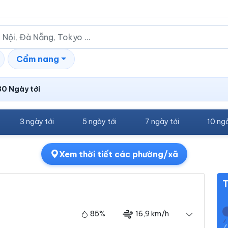
Cẩm nang
30 Ngày tới
3 ngày tới
5 ngày tới
7 ngày tới
10 ngà
Xem thời tiết các phường/xã
T
85%
16,9 km/h