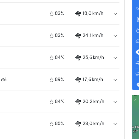
83%
18,0 km/h
83%
24,1 km/h
84%
25,6 km/h
89%
17,6 km/h
 đá
84%
20,2 km/h
85%
23,0 km/h