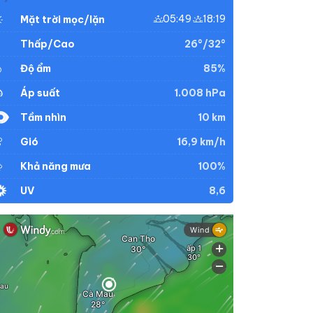
05:49
18:19
Mặt trời mọc/lặn
26°/32°
Thấp/Cao
85%
Độ ẩm
1.008 hPa
Áp suất
10 km
Tầm nhìn
16,9 km/h
Gió
100%
Khả năng mưa
8,6
UV