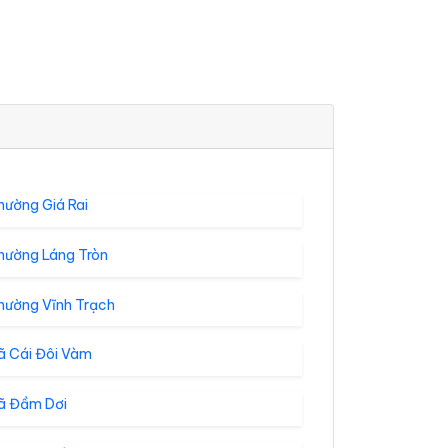
hường Giá Rai
hường Láng Tròn
hường Vĩnh Trạch
ã Cái Đôi Vàm
ã Đầm Dơi