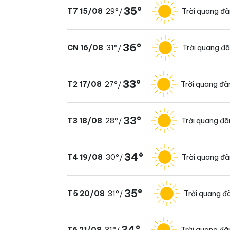
35°
29°
Trời quang đ
T7 15/08
/
36°
31°
Trời quang đ
CN 16/08
/
33°
27°
Trời quang đã
T2 17/08
/
33°
28°
Trời quang đ
T3 18/08
/
34°
30°
Trời quang đ
T4 19/08
/
35°
31°
Trời quang đ
T5 20/08
/
34°
31°
Trời quang đã