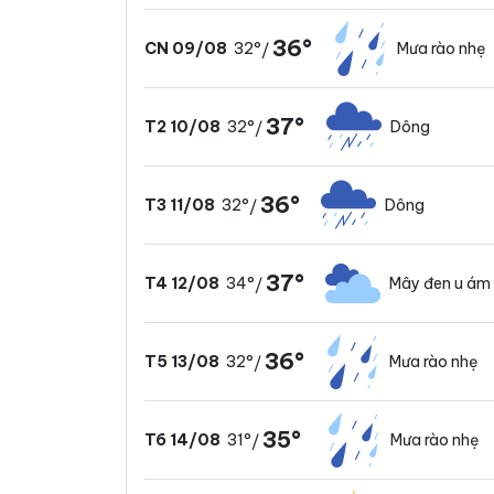
36°
32°
Mưa rào nhẹ
CN 09/08
/
37°
32°
Dông
T2 10/08
/
36°
32°
Dông
T3 11/08
/
37°
34°
Mây đen u ám
T4 12/08
/
36°
32°
Mưa rào nhẹ
T5 13/08
/
35°
31°
Mưa rào nhẹ
T6 14/08
/