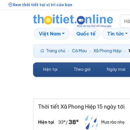
Xem thời tiết tại vị trí của bạn
Việt Nam
Quốc tế
Tin tức
Trang chủ
Cà Mau
Xã Phong Hiệp
›
›
›
Hiện tại
Theo giờ
Ngày mai
Thời tiết Xã Phong Hiệp 15 ngày tới
38°
33°
Mưa rào nhẹ
Hiện tại
/