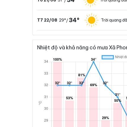
T6 21/08
/
34°
29°
Trời quang đ
T7 22/08
/
Nhiệt độ và khả năng có mưa Xã Phon