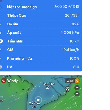
05:50
18:18
Mặt trời mọc/lặn
26°/33°
Thấp/Cao
82%
Độ ẩm
1.009 hPa
Áp suất
10 km
Tầm nhìn
19,4 km/h
Gió
100%
Khả năng mưa
8,0
UV