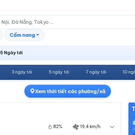
Cẩm nang
15 Ngày tới
3 ngày tới
5 ngày tới
7 ngày tới
10 ngà
Xem thời tiết các phường/xã
T
82%
19,4 km/h