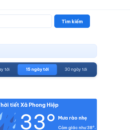
Tìm kiếm
y tới
15 ngày tới
30 ngày tới
hời tiết Xã Phong Hiệp
33°
Mưa rào nhẹ
Cảm giác như 38°.