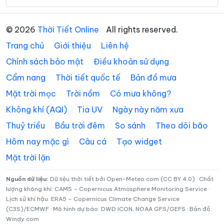
Xã Hưng Mỹ
Xã Khánh An
© 2026
Thời Tiết Online
All rights reserved.
Xã Khánh Bình
Xã Khánh Hưng
Trang chủ
Giới thiệu
Liên hệ
Xã Khánh Lâm
Xã Long Điền
Chính sách bảo mật
Điều khoản sử dụng
Cẩm nang
Thời tiết quốc tế
Bản đồ mưa
Xã Lương Thế Trân
Xã Nguyễn Phích
Mặt trời mọc
Trời nồm
Có mưa không?
Xã Nguyễn Việt Khái
Xã Ninh Quới
Không khí (AQI)
Tia UV
Ngày này năm xưa
Xã Ninh Thạnh Lợi
Xã Phan Ngọc Hiển
Thuỷ triều
Bầu trời đêm
So sánh
Theo dõi bão
Xã Phong Hiệp
Xã Phong Thạnh
Hôm nay mặc gì
Câu cá
Tạo widget
Mặt trời lặn
Xã Phú Mỹ
Xã Phú Tân
Xã Phước Long
Xã Quách Phẩm
Nguồn dữ liệu:
Dữ liệu thời tiết bởi Open-Meteo.com (CC BY 4.0) · Chất
lượng không khí: CAMS – Copernicus Atmosphere Monitoring Service ·
Lịch sử khí hậu: ERA5 – Copernicus Climate Change Service
Xã Sông Đốc
Xã Tạ An Khương
(C3S)/ECMWF · Mô hình dự báo: DWD ICON, NOAA GFS/GEFS · Bản đồ:
Windy.com
Xã Tam Giang
Xã Tân Ân