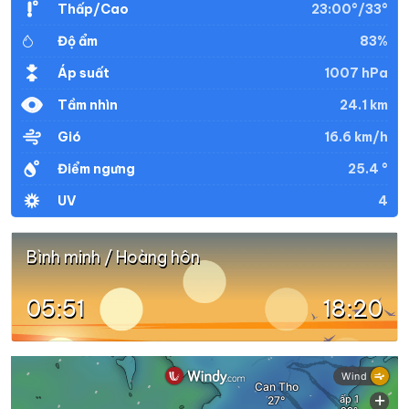
23:00°/33°
Thấp/Cao
83%
Độ ẩm
34°
29°
Mây đen u ám
20:00
/
1007 hPa
Áp suất
24.1 km
Tầm nhìn
34°
29°
Mây đen u ám
21:00
/
16.6 km/h
Gió
25.4 °
Điểm ngưng
34°
29°
Mây đen u ám
22:00
/
4
UV
34°
29°
Mây đen u ám
23:00
/
Bình minh / Hoàng hôn
05:51
18:20