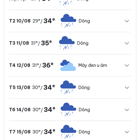
34°
29°
Dông
T2 10/08
/
35°
31°
Dông
T3 11/08
/
36°
31°
Mây đen u ám
T4 12/08
/
34°
30°
Dông
T5 13/08
/
34°
30°
Dông
T6 14/08
/
34°
30°
Dông
T7 15/08
/