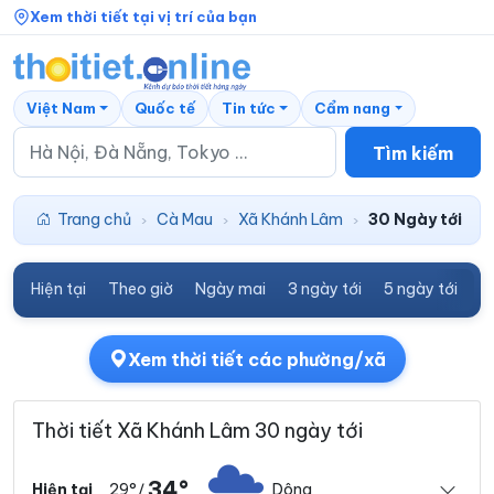
Xem thời tiết tại vị trí của bạn
Việt Nam
Quốc tế
Tin tức
Cẩm nang
Tìm kiếm
Trang chủ
Cà Mau
Xã Khánh Lâm
30 Ngày tới
›
›
›
Hiện tại
Theo giờ
Ngày mai
3 ngày tới
5 ngày tới
7
Xem thời tiết các phường/xã
Thời tiết Xã Khánh Lâm 30 ngày tới
34°
29°
Dông
Hiện tại
/