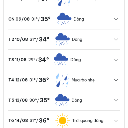
35°
31°
Dông
CN 09/08
/
34°
31°
Dông
T2 10/08
/
34°
29°
Dông
T3 11/08
/
36°
31°
Mưa rào nhẹ
T4 12/08
/
35°
30°
Dông
T5 13/08
/
36°
31°
Trời quang đãng
T6 14/08
/