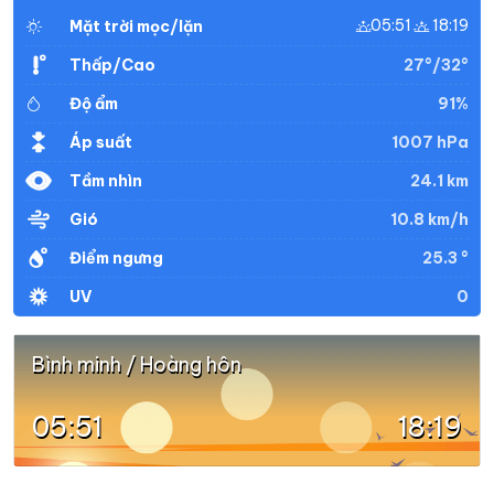
05:51
18:19
Mặt trời mọc/lặn
27°/32°
Thấp/Cao
91%
Độ ẩm
1007 hPa
Áp suất
24.1 km
Tầm nhìn
10.8 km/h
Gió
25.3 °
Điểm ngưng
0
UV
Bình minh / Hoàng hôn
05:51
18:19