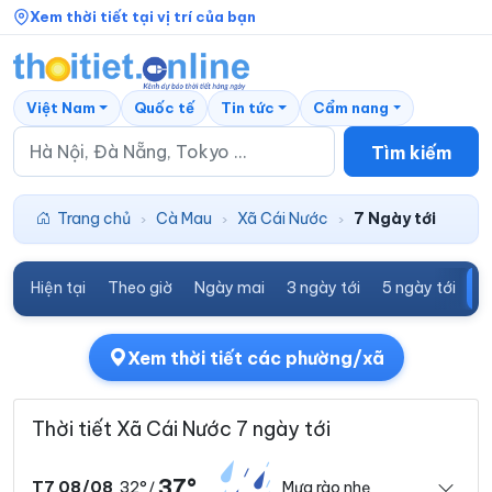
Xem thời tiết tại vị trí của bạn
Việt Nam
Quốc tế
Tin tức
Cẩm nang
Tìm kiếm
Trang chủ
Cà Mau
Xã Cái Nước
7 Ngày tới
›
›
›
Hiện tại
Theo giờ
Ngày mai
3 ngày tới
5 ngày tới
7
Xem thời tiết các phường/xã
Thời tiết Xã Cái Nước 7 ngày tới
37°
32°
Mưa rào nhẹ
T7 08/08
/