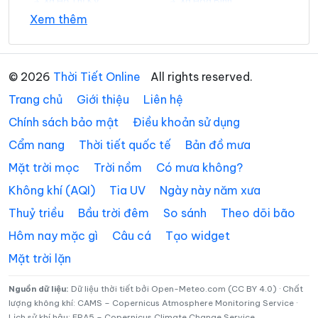
Xã Hồ Thị Kỷ
Xã Hòa Bình
Xem thêm
Xã Hồng Dân
Xã Hưng Hội
Xã Hưng Mỹ
Xã Khánh An
© 2026
Thời Tiết Online
All rights reserved.
Xã Khánh Bình
Xã Khánh Hưng
Trang chủ
Giới thiệu
Liên hệ
Xã Khánh Lâm
Xã Long Điền
Chính sách bảo mật
Điều khoản sử dụng
Cẩm nang
Thời tiết quốc tế
Bản đồ mưa
Xã Lương Thế Trân
Xã Nguyễn Phích
Mặt trời mọc
Trời nồm
Có mưa không?
Xã Nguyễn Việt Khái
Xã Ninh Quới
Không khí (AQI)
Tia UV
Ngày này năm xưa
Xã Ninh Thạnh Lợi
Xã Phan Ngọc Hiển
Thuỷ triều
Bầu trời đêm
So sánh
Theo dõi bão
Xã Phong Hiệp
Xã Phong Thạnh
Hôm nay mặc gì
Câu cá
Tạo widget
Mặt trời lặn
Xã Phú Mỹ
Xã Phú Tân
Xã Phước Long
Xã Quách Phẩm
Nguồn dữ liệu:
Dữ liệu thời tiết bởi Open-Meteo.com (CC BY 4.0) · Chất
lượng không khí: CAMS – Copernicus Atmosphere Monitoring Service ·
Lịch sử khí hậu: ERA5 – Copernicus Climate Change Service
Xã Sông Đốc
Xã Tạ An Khương