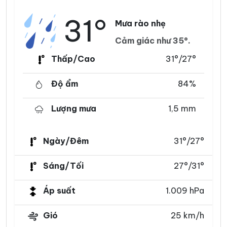
31°
Mưa rào nhẹ
Cảm giác như 35°.
Thấp/Cao
31°/27°
Độ ẩm
84%
Lượng mưa
1,5 mm
Ngày/Đêm
31°/27°
Sáng/Tối
27°/31°
Áp suất
1.009 hPa
Gió
25 km/h