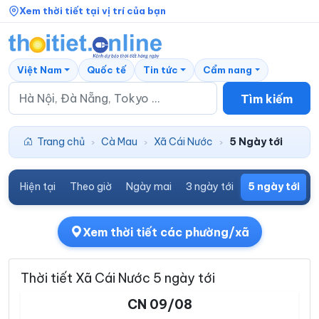
Xem thời tiết tại vị trí của bạn
Việt Nam
Quốc tế
Tin tức
Cẩm nang
Tìm kiếm
Trang chủ
Cà Mau
Xã Cái Nước
5 Ngày tới
›
›
›
Hiện tại
Theo giờ
Ngày mai
3 ngày tới
5 ngày tới
7
Xem thời tiết các phường/xã
Thời tiết Xã Cái Nước 5 ngày tới
CN 09/08