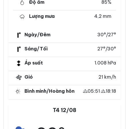
Độ ẩm
85%
Lượng mưa
4,2 mm
Ngày/Đêm
30°/27°
Sáng/Tối
27°/30°
Áp suất
1.008 hPa
Gió
21 km/h
Bình minh/Hoàng hôn
05:51
18:18
T4 12/08