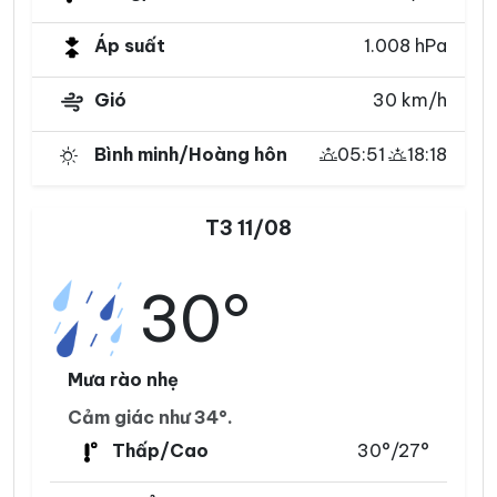
Áp suất
1.008 hPa
Gió
30 km/h
Bình minh/Hoàng hôn
05:51
18:18
T3 11/08
30°
Mưa rào nhẹ
Cảm giác như 34°.
Thấp/Cao
30°/27°