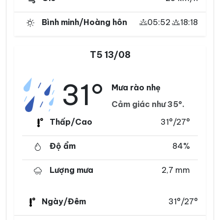
Bình minh/Hoàng hôn
05:52
18:18
T5 13/08
31°
Mưa rào nhẹ
Cảm giác như 35°.
Thấp/Cao
31°/27°
Độ ẩm
84%
Lượng mưa
2,7 mm
Ngày/Đêm
31°/27°