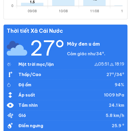
Thời tiết Xã Cái Nước
27°
Mây đen u ám
Cảm giác như 34°.
05:51
18:19
Mặt trời mọc/lặn
27°/34°
Thấp/Cao
94%
Độ ẩm
1009 hPa
Áp suất
24.1 km
Tầm nhìn
5.8 km/h
Gió
25.9 °
Điểm ngưng