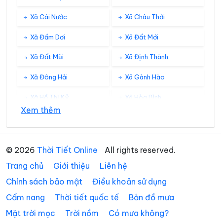
Xã Cái Nước
Xã Châu Thới
Xã Đầm Dơi
Xã Đất Mới
Xã Đất Mũi
Xã Định Thành
Xã Đông Hải
Xã Gành Hào
Xã Hồ Thị Kỷ
Xã Hòa Bình
Xem thêm
Xã Hồng Dân
Xã Hưng Hội
Xã Hưng Mỹ
Xã Khánh An
© 2026
Thời Tiết Online
All rights reserved.
Xã Khánh Bình
Xã Khánh Hưng
Trang chủ
Giới thiệu
Liên hệ
Xã Khánh Lâm
Xã Long Điền
Chính sách bảo mật
Điều khoản sử dụng
Cẩm nang
Thời tiết quốc tế
Bản đồ mưa
Xã Lương Thế Trân
Xã Nguyễn Phích
Mặt trời mọc
Trời nồm
Có mưa không?
Xã Nguyễn Việt Khái
Xã Ninh Quới