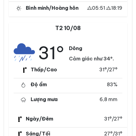
Bình minh/Hoàng hôn
05:51
18:19
T2 10/08
31°
Dông
Cảm giác như 34°.
Thấp/Cao
31°/27°
Độ ẩm
83%
Lượng mưa
6,8 mm
Ngày/Đêm
31°/27°
Sáng/Tối
27°/31°