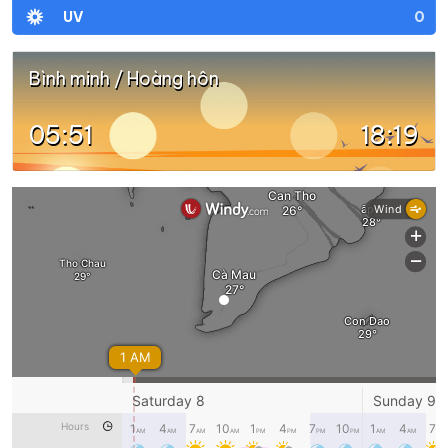
0
UV
Bình minh / Hoàng hôn
05:51
18:19