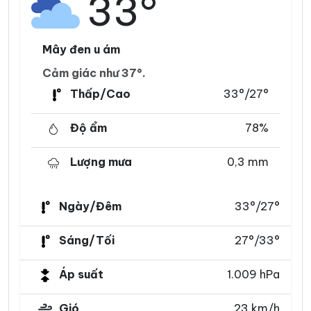
33°
Mây đen u ám
Cảm giác như 37°.
Thấp/Cao
33°/27°
Độ ẩm
78%
Lượng mưa
0,3 mm
Ngày/Đêm
33°/27°
Sáng/Tối
27°/33°
Áp suất
1.009 hPa
Gió
23 km/h