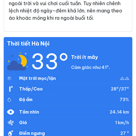
ngoài trời và vui chơi cuối tuần. Tuy nhiên chênh
lệch nhiệt độ ngày–đêm khá lớn, nên mang theo
áo khoác mỏng khi ra ngoài buổi tối.
Thời tiết Hà Nội
33°
Trời ít mây
Cảm giác như 41°.
Mặt trời mọc/lặn
28°/37°
Thấp/Cao
73%
Độ ẩm
24.14 km
Tầm nhìn
1 km/h
Gió
27 °
Điểm ngưng