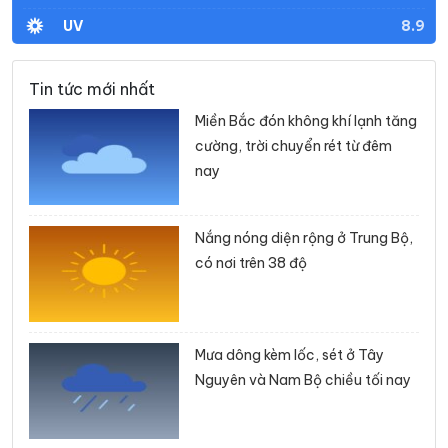
8.9
UV
Tin tức mới nhất
Miền Bắc đón không khí lạnh tăng
cường, trời chuyển rét từ đêm
nay
Nắng nóng diện rộng ở Trung Bộ,
có nơi trên 38 độ
Mưa dông kèm lốc, sét ở Tây
Nguyên và Nam Bộ chiều tối nay