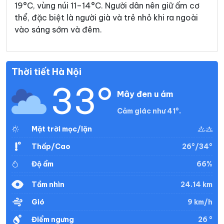
19°C, vùng núi 11–14°C. Người dân nên giữ ấm cơ
thể, đặc biệt là người già và trẻ nhỏ khi ra ngoài
vào sáng sớm và đêm.
Thời tiết Hà Nội
33°
Mây đen u ám
Cảm giác như 41°.
Mặt trời mọc/lặn
26°/34°
Thấp/Cao
66%
Độ ẩm
24.14 km
Tầm nhìn
9 km/h
Gió
26 °
Điểm ngưng