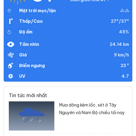
Mặt trời mọc/lặn
27°/37°
Thấp/Cao
45%
Độ ẩm
24.14 km
Tầm nhìn
9 km/h
Gió
23 °
Điểm ngưng
4.7
UV
Tin tức mới nhất
Mưa dông kèm lốc, sét ở Tây
Nguyên và Nam Bộ chiều tối nay