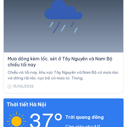
Mưa dông kèm lốc, sét ở Tây Nguyên và Nam Bộ
chiều tối nay
Chiều và tối nay, khu vực Tây Nguyên và Nam Bộ có mưa rào
và dông rải rác, cục bộ có mưa to. Trong…
19/06/2026
Thời tiết Hà Nội
37°
Trời quang đãng
Cảm giác như 41°.