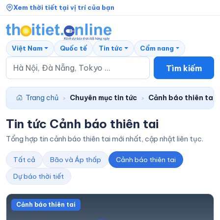
Xem thời tiết tại vị trí của bạn
Việt Nam
Quốc tế
Tin tức
Cẩm nang
Tìm kiếm
Trang chủ
Chuyên mục tin tức
Cảnh báo thiên tai
›
›
Tin tức Cảnh báo thiên tai
Tổng hợp tin cảnh báo thiên tai mới nhất, cập nhật liên tục.
Tất cả
Bão và Áp thấp
Cảnh báo thiên tai
Dự báo thời tiết
Cảnh báo thiên tai