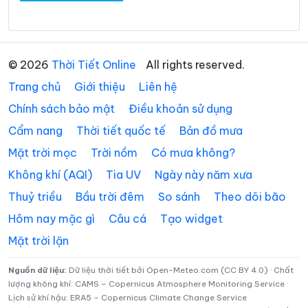
© 2026
Thời Tiết Online
All rights reserved.
Trang chủ
Giới thiệu
Liên hệ
Chính sách bảo mật
Điều khoản sử dụng
Cẩm nang
Thời tiết quốc tế
Bản đồ mưa
Mặt trời mọc
Trời nồm
Có mưa không?
Không khí (AQI)
Tia UV
Ngày này năm xưa
Thuỷ triều
Bầu trời đêm
So sánh
Theo dõi bão
Hôm nay mặc gì
Câu cá
Tạo widget
Mặt trời lặn
Nguồn dữ liệu:
Dữ liệu thời tiết bởi Open-Meteo.com (CC BY 4.0) · Chất
lượng không khí: CAMS – Copernicus Atmosphere Monitoring Service ·
Lịch sử khí hậu: ERA5 – Copernicus Climate Change Service