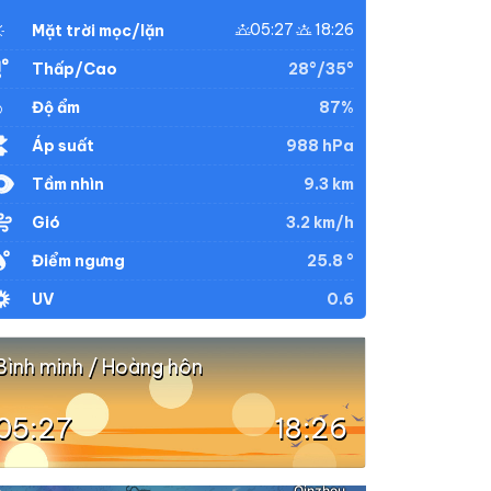
05:27
18:26
Mặt trời mọc/lặn
28°/35°
Thấp/Cao
87%
Độ ẩm
988 hPa
Áp suất
9.3 km
Tầm nhìn
3.2 km/h
Gió
25.8 °
Điểm ngưng
0.6
UV
Bình minh / Hoàng hôn
05:27
18:26