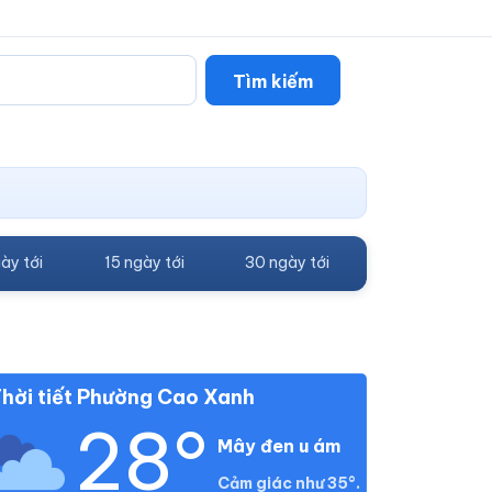
Tìm kiếm
ày tới
15 ngày tới
30 ngày tới
hời tiết Phường Cao Xanh
28°
Mây đen u ám
Cảm giác như 35°.