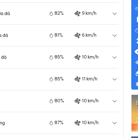
82%
9 km/h
a đá
81%
6 km/h
a đá
85%
10 km/h
 đá
85%
11 km/h
80%
10 km/h
87%
10 km/h
ãng