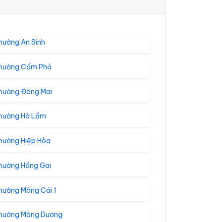
hường An Sinh
hường Cẩm Phả
hường Đông Mai
hường Hà Lầm
hường Hiệp Hòa
hường Hồng Gai
hường Móng Cái 1
hường Mông Dương