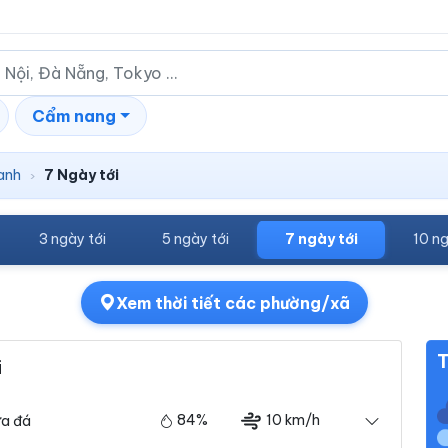
Cẩm nang
anh
7 Ngày tới
›
3 ngày tới
5 ngày tới
7 ngày tới
10 ng
Xem thời tiết các phường/xã
T
i
84%
10 km/h
a đá