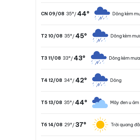
44°
35°
Dông kèm mư
CN 09/08
/
45°
35°
Dông kèm mư
T2 10/08
/
43°
33°
Dông kèm mưa
T3 11/08
/
42°
34°
Dông
T4 12/08
/
44°
35°
Mây đen u ám
T5 13/08
/
37°
29°
Trời quang đ
T6 14/08
/