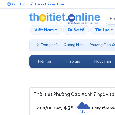
Xem thời tiết tại vị trí của bạn
Việt Nam
Quốc tế
Tin tức
Trang chủ
Quảng Ninh
Phường Cao X
›
›
Hiện tại
Theo giờ
Ngày mai
Thời tiết Phường Cao Xanh 7 ngày tớ
42°
34°
Dông kèm mư
T7 08/08
/