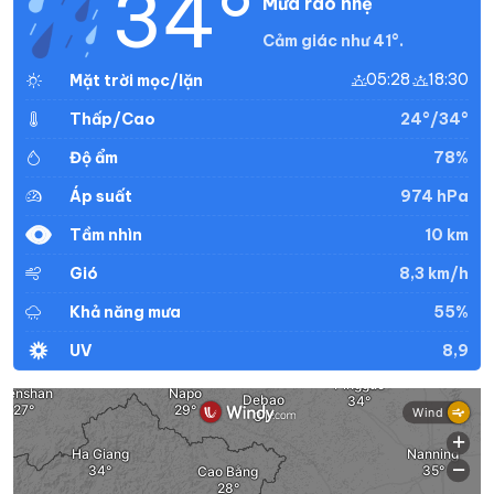
34°
Mưa rào nhẹ
Cảm giác như 41°.
05:28
18:30
Mặt trời mọc/lặn
24°/34°
Thấp/Cao
78%
Độ ẩm
974 hPa
Áp suất
10 km
Tầm nhìn
8,3 km/h
Gió
55%
Khả năng mưa
8,9
UV