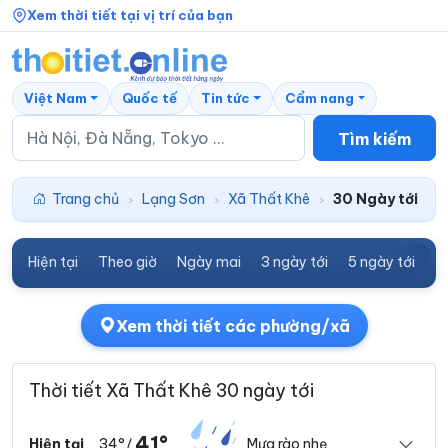
Xem thời tiết tại vị trí của bạn
Việt Nam
Quốc tế
Tin tức
Cẩm nang
Tìm kiếm
Trang chủ
Lạng Sơn
Xã Thất Khê
30 Ngày tới
›
›
›
Hiện tại
Theo giờ
Ngày mai
3 ngày tới
5 ngày tới
7
Xem thời tiết các phường/xã
Thời tiết Xã Thất Khê 30 ngày tới
41°
34°
Mưa rào nhẹ
Hiện tại
/