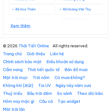
Xã Hoa Thám
Xã Hoàng Văn Thụ
Xã Hội Hoan
Xã Hồng Phong
Xem thêm
Xã Hưng Vũ
Xã Hữu Liên
Xã Hữu Lũng
Xã Kháng Chiến
© 2026
Thời Tiết Online
All rights reserved.
Xã Khánh Khê
Xã Khuất Xá
Trang chủ
Giới thiệu
Liên hệ
Xã Kiên Mộc
Xã Lộc Bình
Chính sách bảo mật
Điều khoản sử dụng
Cẩm nang
Thời tiết quốc tế
Bản đồ mưa
Xã Lợi Bác
Xã Mẫu Sơn
Mặt trời mọc
Trời nồm
Có mưa không?
Xã Na Dương
Xã Na Sầm
Không khí (AQI)
Tia UV
Ngày này năm xưa
Xã Nhân Lý
Xã Nhất Hòa
Thuỷ triều
Bầu trời đêm
So sánh
Theo dõi bão
Xã Quan Sơn
Xã Quốc Khánh
Hôm nay mặc gì
Câu cá
Tạo widget
Mặt trời lặn
Xã Quốc Việt
Xã Quý Hòa