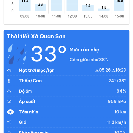
Thời tiết Xã Quan Sơn
33°
Mưa rào nhẹ
Cảm giác như 38°.
05:28
18:29
Mặt trời mọc/lặn
24°/33°
Thấp/Cao
84%
Độ ẩm
959 hPa
Áp suất
10 km
Tầm nhìn
11,2 km/h
Gió
100%
Khả năng mưa