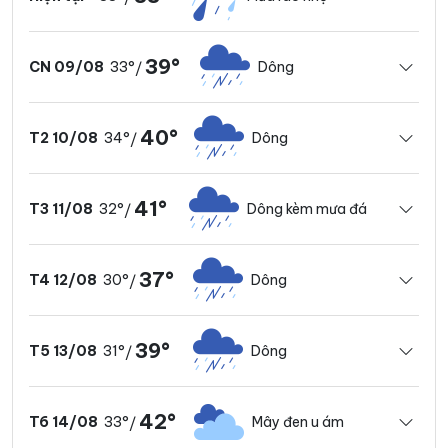
39°
33°
Dông
CN 09/08
/
40°
34°
Dông
T2 10/08
/
41°
32°
Dông kèm mưa đá
T3 11/08
/
37°
30°
Dông
T4 12/08
/
39°
31°
Dông
T5 13/08
/
42°
33°
Mây đen u ám
T6 14/08
/