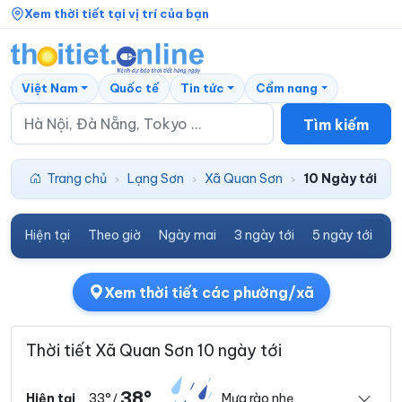
Xem thời tiết tại vị trí của bạn
Việt Nam
Quốc tế
Tin tức
Cẩm nang
Tìm kiếm
Trang chủ
Lạng Sơn
Xã Quan Sơn
10 Ngày tới
›
›
›
Hiện tại
Theo giờ
Ngày mai
3 ngày tới
5 ngày tới
7
Xem thời tiết các phường/xã
Thời tiết Xã Quan Sơn 10 ngày tới
38°
33°
Mưa rào nhẹ
Hiện tại
/