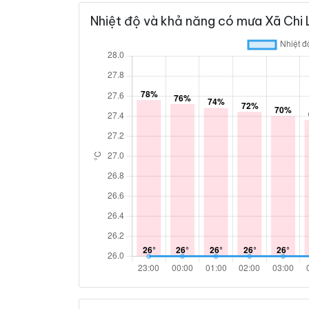
Nhiệt độ và khả năng có mưa Xã Chi 
31°
26°
Mây đen u 
06:00
/
31°
26°
Mây đen u 
07:00
/
32°
27°
Mây đen u 
08:00
/
32°
27°
Mây đen u 
09:00
/
33°
28°
Mây đen u 
10:00
/
34°
29°
Mây đen u 
11:00
/