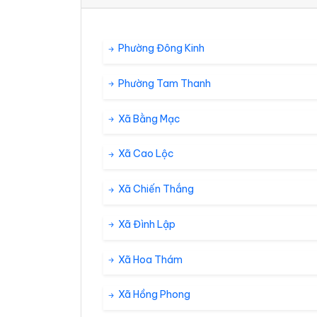
34°
28°
Mưa rào nhẹ
18:00
/
Phường Đông Kinh
33°
27°
Mưa rào nhẹ
19:00
/
Phường Tam Thanh
33°
27°
Mưa rào nhẹ
20:00
/
Xã Bằng Mạc
Xã Cao Lộc
33°
26°
Mây đen u 
21:00
/
Xã Chiến Thắng
32°
26°
Mây đen u 
22:00
/
Xã Đình Lập
32°
Xã Hoa Thám
26°
Sương mù
23:00
/
T7 08/08
Xã Hồng Phong