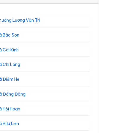
hường Lương Văn Tri
ã Bắc Sơn
 Cai Kinh
ã Chi Lăng
ã Điềm He
ã Đồng Đăng
ã Hội Hoan
 Hữu Liên