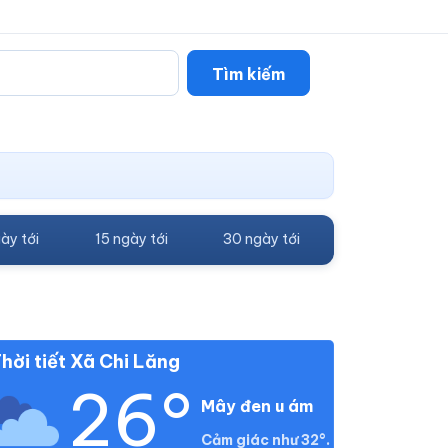
Tìm kiếm
ày tới
15 ngày tới
30 ngày tới
hời tiết Xã Chi Lăng
26°
Mây đen u ám
Cảm giác như 32°.