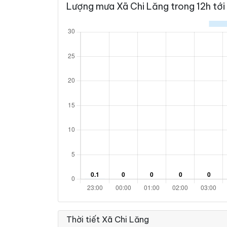
Lượng mưa Xã Chi Lăng trong 12h tới
35°
30°
Mây đen u 
12:00
/
36°
31°
Mây đen u 
13:00
/
36°
32°
Mây đen u 
14:00
/
37°
32°
Mây đen u 
15:00
/
37°
31°
Mây đen u 
16:00
/
35°
30°
Mưa rào nhẹ
17:00
/
Thời tiết Xã Chi Lăng