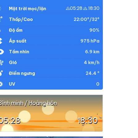
05:28
18:30
Mặt trời mọc/lặn
22:00°/32°
Thấp/Cao
90%
Độ ẩm
975 hPa
Áp suất
6.9 km
Tầm nhìn
4 km/h
Gió
24.4 °
Điểm ngưng
0
UV
Bình minh / Hoàng hôn
05:28
18:30