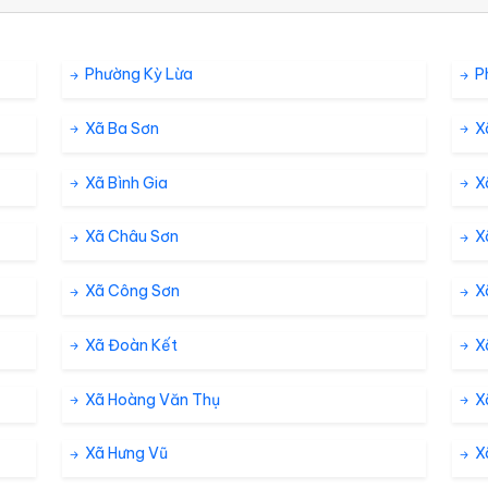
92 %
2.9 km/h
Phường Kỳ Lừa
P
87 %
2.9 km/h
Xã Ba Sơn
X
70 %
2.9 km/h
Xã Bình Gia
Xã
Xã Châu Sơn
X
46 %
3.2 km/h
ám
Xã Công Sơn
X
26 %
2.9 km/h
ám
Xã Đoàn Kết
X
Xã Hoàng Văn Thụ
X
15 %
2.5 km/h
Xã Hưng Vũ
Xã