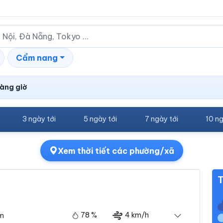
Cẩm nang
àng giờ
3 ngày tới
5 ngày tới
7 ngày tới
10 ng
Xem thời tiết các phường/xã
T
78 %
4 km/h
ám