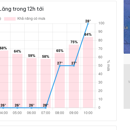
Lăng trong 12h tới
59 %
6.5 km/h
ám
58 %
7.2 km/h
ám
65 %
8.3 km/h
ám
75 %
9.4 km/h
ám
84 %
13 km/h
ám
89 %
12.2 km/h
ám