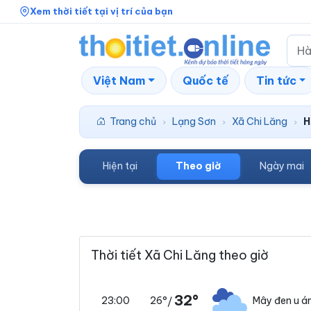
Xem thời tiết tại vị trí của bạn
Việt Nam
Quốc tế
Tin tức
Trang chủ
Lạng Sơn
Xã Chi Lăng
H
›
›
›
Hiện tại
Theo giờ
Ngày mai
Thời tiết Xã Chi Lăng theo giờ
32°
26°
Mây đen u 
23:00
/