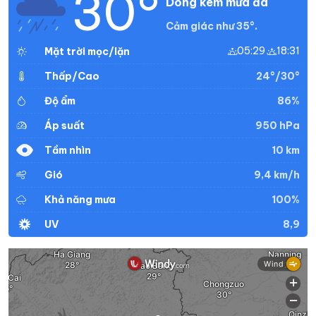
30°
Dông kèm mưa đá
Cảm giác như 35°.
05:29
18:31
Mặt trời mọc/lặn
24°/30°
Thấp/Cao
86%
Độ ẩm
950 hPa
Áp suất
10 km
Tầm nhìn
9,4 km/h
Gió
100%
Khả năng mưa
8,9
UV