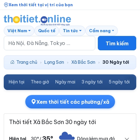
Xem thời tiết tại vị trí của bạn
Việt Nam
Quốc tế
Tin tức
Cẩm nang
Tìm kiếm
Trang chủ
Lạng Sơn
Xã Bắc Sơn
30 Ngày tới
›
›
›
Hiện tại
Theo giờ
Ngày mai
3 ngày tới
5 ngày tới
7
Xem thời tiết các phường/xã
Thời tiết Xã Bắc Sơn 30 ngày tới
35°
30°
Dông kèm mưa đá
Hiện tại
/