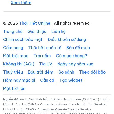
Xem thêm
Xã Hồng Dân
Xã Hưng Hội
34°
Xã Hưng Mỹ
30°
Xã Khánh An
Mây đen u ám
10:00
/
© 2026
Thời Tiết Online
All rights reserved.
Xã Khánh Bình
Xã Khánh Hưng
Trang chủ
Giới thiệu
Liên hệ
35°
31°
Mây đen u ám
11:00
/
Xã Khánh Lâm
Xã Long Điền
Chính sách bảo mật
Điều khoản sử dụng
Cẩm nang
Thời tiết quốc tế
Bản đồ mưa
Xã Lương Thế Trân
Xã Nguyễn Phích
35°
31°
Mây đen u ám
12:00
/
Mặt trời mọc
Trời nồm
Có mưa không?
Xã Nguyễn Việt Khái
Xã Ninh Quới
Không khí (AQI)
Tia UV
Ngày này năm xưa
Xã Ninh Thạnh Lợi
Xã Phan Ngọc Hiển
36°
31°
Mưa rào nhẹ
13:00
/
Thuỷ triều
Bầu trời đêm
So sánh
Theo dõi bão
Xã Phong Hiệp
Xã Phong Thạnh
Hôm nay mặc gì
Câu cá
Tạo widget
Mặt trời lặn
35°
31°
Dông
Xã Phú Mỹ
Xã Phú Tân
14:00
/
Xã Phước Long
Xã Quách Phẩm
Nguồn dữ liệu:
Dữ liệu thời tiết bởi Open-Meteo.com (CC BY 4.0) · Chất
Dông kèm mưa
lượng không khí: CAMS – Copernicus Atmosphere Monitoring Service ·
34°
29°
15:00
/
Lịch sử khí hậu: ERA5 – Copernicus Climate Change Service
đá
Xã Sông Đốc
Xã Tạ An Khương