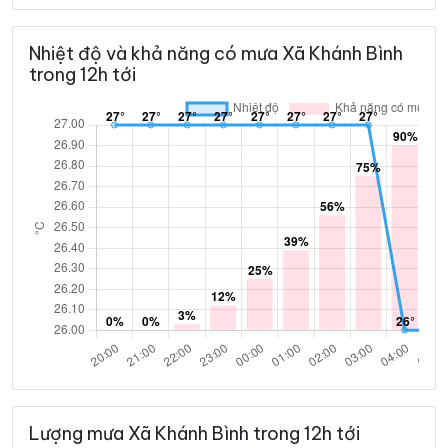
32°
27°
Mây đen u ám
02:00
/
Nhiệt độ và khả năng có mưa Xã Khánh Bình
trong 12h tới
33°
27°
Mây đen u ám
03:00
/
33°
26°
Mây đen u ám
04:00
/
32°
26°
Mưa rào nhẹ
05:00
/
32°
26°
Mưa rào nhẹ
06:00
/
33°
27°
Mưa rào nhẹ
07:00
/
Lượng mưa Xã Khánh Bình trong 12h tới
34°
28°
Mưa rào nhẹ
08:00
/