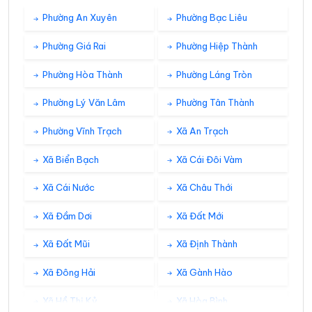
33°
27°
Mây đen u ám
03:00
/
Phường An Xuyên
Phường Bạc Liêu
Phường Giá Rai
Phường Hiệp Thành
32°
27°
Mưa rào nhẹ
04:00
/
Phường Hòa Thành
Phường Láng Tròn
Phường Lý Văn Lâm
Phường Tân Thành
32°
27°
Mưa rào nhẹ
05:00
/
Phường Vĩnh Trạch
Xã An Trạch
32°
Xã Biển Bạch
Xã Cái Đôi Vàm
27°
Mây đen u ám
06:00
/
Xã Cái Nước
Xã Châu Thới
32°
27°
Mây đen u ám
07:00
/
Xã Đầm Dơi
Xã Đất Mới
Xã Đất Mũi
Xã Định Thành
33°
28°
Mây đen u ám
08:00
/
Xã Đông Hải
Xã Gành Hào
Xã Hồ Thị Kỷ
Xã Hòa Bình
33°
29°
Mưa rào nhẹ
09:00
/