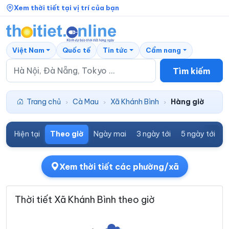
Xem thời tiết tại vị trí của bạn
Việt Nam
Quốc tế
Tin tức
Cẩm nang
Tìm kiếm
Trang chủ
Cà Mau
Xã Khánh Bình
Hàng giờ
›
›
›
Hiện tại
Theo giờ
Ngày mai
3 ngày tới
5 ngày tới
7
Xem thời tiết các phường/xã
Thời tiết Xã Khánh Bình theo giờ