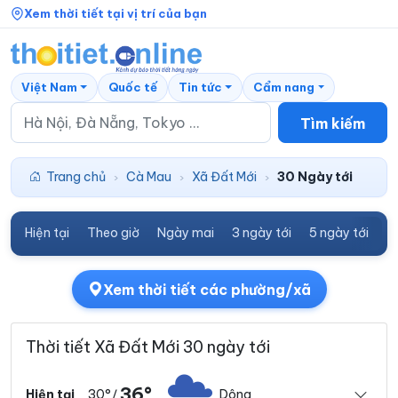
Xem thời tiết tại vị trí của bạn
Việt Nam
Quốc tế
Tin tức
Cẩm nang
Tìm kiếm
Trang chủ
Cà Mau
Xã Đất Mới
30 Ngày tới
›
›
›
Hiện tại
Theo giờ
Ngày mai
3 ngày tới
5 ngày tới
7
Xem thời tiết các phường/xã
Thời tiết Xã Đất Mới 30 ngày tới
36°
30°
Dông
Hiện tại
/