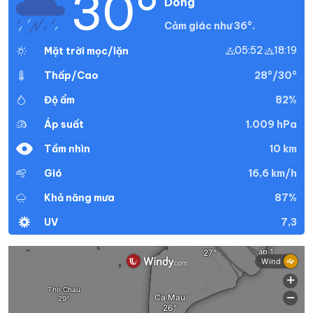
30°
Dông
Cảm giác như 36°.
05:52
18:19
Mặt trời mọc/lặn
28°/30°
Thấp/Cao
82%
Độ ẩm
1.009 hPa
Áp suất
10 km
Tầm nhìn
16,6 km/h
Gió
87%
Khả năng mưa
7,3
UV