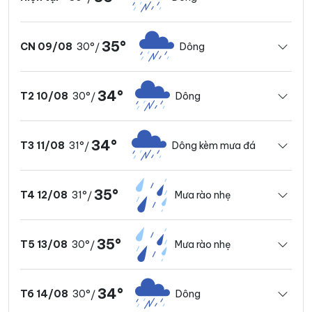
35°
30°
Dông
CN 09/08
/
34°
30°
Dông
T2 10/08
/
34°
31°
Dông kèm mưa đá
T3 11/08
/
35°
31°
Mưa rào nhẹ
T4 12/08
/
35°
30°
Mưa rào nhẹ
T5 13/08
/
34°
30°
Dông
T6 14/08
/