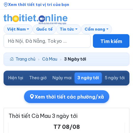
Xem thời tiết tại vị trí của bạn
Việt Nam
Quốc tế
Tin tức
Cẩm nang
Tìm kiếm
Trang chủ
Cà Mau
3 Ngày tới
›
›
Hiện tại
Theo giờ
Ngày mai
3 ngày tới
5 ngày tới
7
Xem thời tiết các phường/xã
Thời tiết Cà Mau 3 ngày tới
T7 08/08