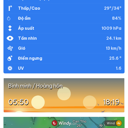
29°/34°
Thấp/Cao
84%
Độ ẩm
1009 hPa
Áp suất
24.1 km
Tầm nhìn
13 km/h
Gió
25.6 °
Điểm ngưng
1.6
UV
Bình minh / Hoàng hôn
05:50
18:19