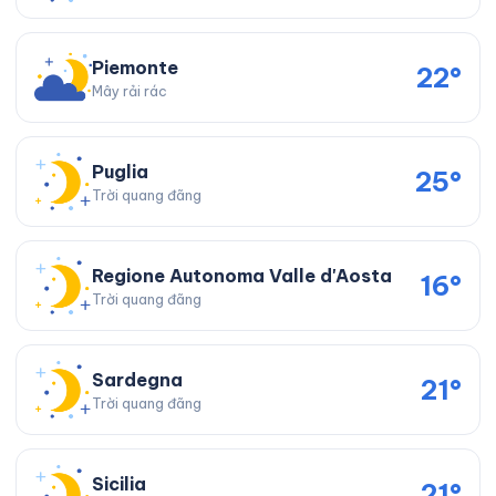
Piemonte
22°
Mây rải rác
Puglia
25°
Trời quang đãng
Regione Autonoma Valle d'Aosta
16°
Trời quang đãng
Sardegna
21°
Trời quang đãng
Sicilia
21°