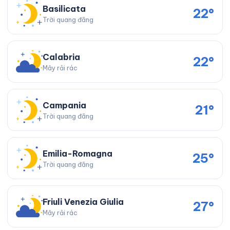
Basilicata
22°
Trời quang đãng
Calabria
22°
Mây rải rác
Campania
21°
Trời quang đãng
Emilia-Romagna
25°
Trời quang đãng
Friuli Venezia Giulia
27°
Mây rải rác