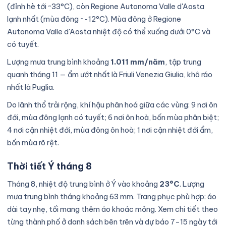
(đỉnh hè tới ~33°C), còn Regione Autonoma Valle d'Aosta
lạnh nhất (mùa đông ~-12°C). Mùa đông ở Regione
Autonoma Valle d'Aosta nhiệt độ có thể xuống dưới 0°C và
có tuyết.
Lượng mưa trung bình khoảng
1.011 mm/năm
, tập trung
quanh tháng 11 — ẩm ướt nhất là Friuli Venezia Giulia, khô ráo
nhất là Puglia.
Do lãnh thổ trải rộng, khí hậu phân hoá giữa các vùng: 9 nơi ôn
đới, mùa đông lạnh có tuyết; 6 nơi ôn hoà, bốn mùa phân biệt;
4 nơi cận nhiệt đới, mùa đông ôn hoà; 1 nơi cận nhiệt đới ẩm,
bốn mùa rõ rệt.
Thời tiết Ý tháng 8
Tháng 8, nhiệt độ trung bình ở Ý vào khoảng
23°C
. Lượng
mưa trung bình tháng khoảng 63 mm. Trang phục phù hợp: áo
dài tay nhẹ, tối mang thêm áo khoác mỏng. Xem chi tiết theo
từng thành phố ở danh sách bên trên và dự báo 7–15 ngày tới