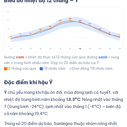
Biểu đồ nhiệt độ 12 tháng — Ý
35°
25°
23°
25°
23°
19°
16°
13°
13°
15°
9°
8°
7°
7°
4°
5°
-5°
T1
T2
T3
T4
T5
T6
T7
T8
T9
T10
T11
T12
Đường
cam
= nhiệt độ thực tế 12 tháng vừa qua; đường
xanh
+ vùng
nền = trung bình nhiều năm. Gộp từ 20 điểm dự báo tại Ý.
12 tháng vừa qua
TB nhiều năm
Dao động TB nhiều năm
Đặc điểm khí hậu Ý
Ý
chủ yếu mang khí hậu ôn đới, mùa đông lạnh có tuyết, với
nhiệt độ trung bình năm khoảng
13.3°C
. Nóng nhất vào tháng
7 (trung bình ~24°C), lạnh nhất vào tháng 1 (~4°C) — biên độ
cả năm khoảng 19.4°C.
Trong số 20 điểm dự báo, Sardegna thuộc nhóm nóng nhất