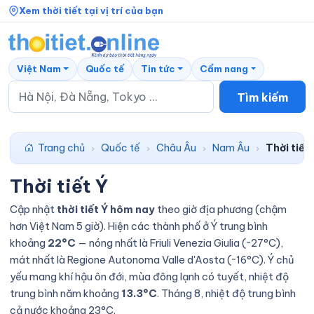
Xem thời tiết tại vị trí của bạn
Việt Nam
Quốc tế
Tin tức
Cẩm nang
Tìm kiếm
Trang chủ
Quốc tế
Châu Âu
Nam Âu
Thời tiết
›
›
›
›
Thời tiết Ý
Cập nhật
thời tiết Ý hôm nay
theo giờ địa phương (chậm
hơn Việt Nam 5 giờ). Hiện các thành phố ở Ý trung bình
khoảng
22°C
— nóng nhất là Friuli Venezia Giulia (~27°C),
mát nhất là Regione Autonoma Valle d'Aosta (~16°C). Ý chủ
yếu mang khí hậu ôn đới, mùa đông lạnh có tuyết, nhiệt độ
trung bình năm khoảng
13.3°C
. Tháng 8, nhiệt độ trung bình
cả nước khoảng 23°C.