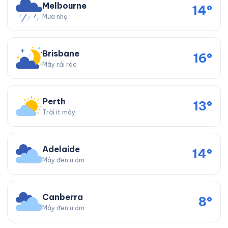
Melbourne
14°
Mưa nhẹ
Brisbane
16°
Mây rải rác
Perth
13°
Trời ít mây
Adelaide
14°
Mây đen u ám
Canberra
8°
Mây đen u ám