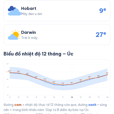
Hobart
9°
Mây đen u ám
Darwin
27°
Trời ít mây
Biểu đồ nhiệt độ 12 tháng — Úc
30°
23°
23°
24°
21°
21°
19°
18°
18°
17°
18°
16°
14°
14°
13°
11°
5°
T1
T2
T3
T4
T5
T6
T7
T8
T9
T10
T11
T12
Đường
cam
= nhiệt độ thực tế 12 tháng vừa qua; đường
xanh
+ vùng
nền = trung bình nhiều năm. Gộp từ 8 điểm dự báo tại Úc.