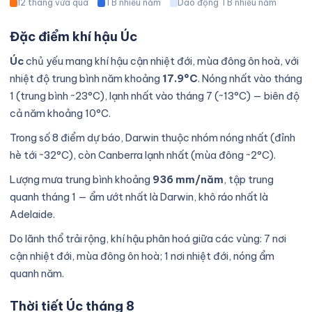
12 tháng vừa qua
TB nhiều năm
Dao động TB nhiều năm
Đặc điểm khí hậu Úc
Úc
chủ yếu mang khí hậu cận nhiệt đới, mùa đông ôn hoà, với
nhiệt độ trung bình năm khoảng
17.9°C
. Nóng nhất vào tháng
1 (trung bình ~23°C), lạnh nhất vào tháng 7 (~13°C) — biên độ
cả năm khoảng 10°C.
Trong số 8 điểm dự báo, Darwin thuộc nhóm nóng nhất (đỉnh
hè tới ~32°C), còn Canberra lạnh nhất (mùa đông ~2°C).
Lượng mưa trung bình khoảng
936 mm/năm
, tập trung
quanh tháng 1 — ẩm ướt nhất là Darwin, khô ráo nhất là
Adelaide.
Do lãnh thổ trải rộng, khí hậu phân hoá giữa các vùng: 7 nơi
cận nhiệt đới, mùa đông ôn hoà; 1 nơi nhiệt đới, nóng ẩm
quanh năm.
Thời tiết Úc tháng 8