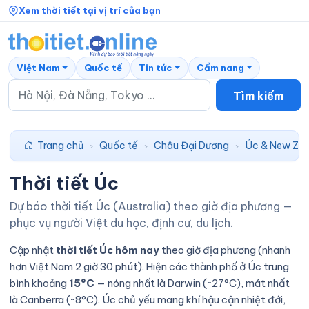
Xem thời tiết tại vị trí của bạn
Việt Nam
Quốc tế
Tin tức
Cẩm nang
Tìm kiếm
Trang chủ
Quốc tế
Châu Đại Dương
Úc & New Zea
›
›
›
Thời tiết Úc
Dự báo thời tiết Úc (Australia) theo giờ địa phương —
phục vụ người Việt du học, định cư, du lịch.
Cập nhật
thời tiết Úc hôm nay
theo giờ địa phương (nhanh
hơn Việt Nam 2 giờ 30 phút). Hiện các thành phố ở Úc trung
bình khoảng
15°C
— nóng nhất là Darwin (~27°C), mát nhất
là Canberra (~8°C). Úc chủ yếu mang khí hậu cận nhiệt đới,