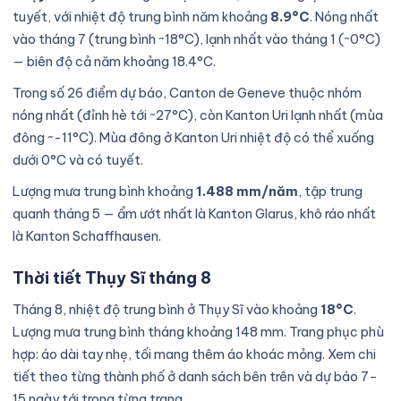
tuyết, với nhiệt độ trung bình năm khoảng
8.9°C
. Nóng nhất
vào tháng 7 (trung bình ~18°C), lạnh nhất vào tháng 1 (~0°C)
— biên độ cả năm khoảng 18.4°C.
Trong số 26 điểm dự báo, Canton de Geneve thuộc nhóm
nóng nhất (đỉnh hè tới ~27°C), còn Kanton Uri lạnh nhất (mùa
đông ~-11°C). Mùa đông ở Kanton Uri nhiệt độ có thể xuống
dưới 0°C và có tuyết.
Lượng mưa trung bình khoảng
1.488 mm/năm
, tập trung
quanh tháng 5 — ẩm ướt nhất là Kanton Glarus, khô ráo nhất
là Kanton Schaffhausen.
Thời tiết Thụy Sĩ tháng 8
Tháng 8, nhiệt độ trung bình ở Thụy Sĩ vào khoảng
18°C
.
Lượng mưa trung bình tháng khoảng 148 mm. Trang phục phù
hợp: áo dài tay nhẹ, tối mang thêm áo khoác mỏng. Xem chi
tiết theo từng thành phố ở danh sách bên trên và dự báo 7–
15 ngày tới trong từng trang.