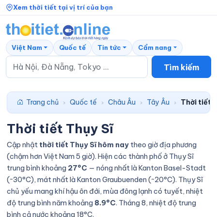
Xem thời tiết tại vị trí của bạn
Việt Nam
Quốc tế
Tin tức
Cẩm nang
Tìm kiếm
Trang chủ
Quốc tế
Châu Âu
Tây Âu
Thời tiết 
›
›
›
›
Thời tiết Thụy Sĩ
Cập nhật
thời tiết Thụy Sĩ hôm nay
theo giờ địa phương
(chậm hơn Việt Nam 5 giờ). Hiện các thành phố ở Thụy Sĩ
trung bình khoảng
27°C
— nóng nhất là Kanton Basel-Stadt
(~30°C), mát nhất là Kanton Graubuenden (~20°C). Thụy Sĩ
chủ yếu mang khí hậu ôn đới, mùa đông lạnh có tuyết, nhiệt
độ trung bình năm khoảng
8.9°C
. Tháng 8, nhiệt độ trung
bình cả nước khoảng 18°C.