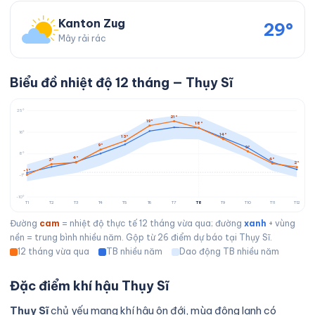
Kanton Zug
29°
Mây rải rác
Biểu đồ nhiệt độ 12 tháng — Thụy Sĩ
25°
21°
19°
18°
16°
14°
13°
9°
9°
8°
4°
4°
3°
2°
-1°
-1°
-10°
T1
T2
T3
T4
T5
T6
T7
T8
T9
T10
T11
T12
Đường
cam
= nhiệt độ thực tế 12 tháng vừa qua; đường
xanh
+ vùng
nền = trung bình nhiều năm. Gộp từ 26 điểm dự báo tại Thụy Sĩ.
12 tháng vừa qua
TB nhiều năm
Dao động TB nhiều năm
Đặc điểm khí hậu Thụy Sĩ
Thụy Sĩ
chủ yếu mang khí hậu ôn đới, mùa đông lạnh có