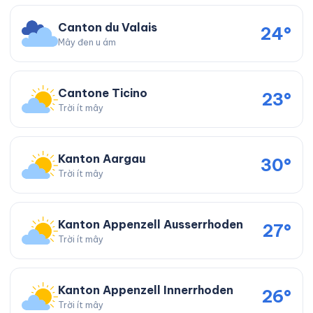
Canton du Valais
24°
Mây đen u ám
Cantone Ticino
23°
Trời ít mây
Kanton Aargau
30°
Trời ít mây
Kanton Appenzell Ausserrhoden
27°
Trời ít mây
Kanton Appenzell Innerrhoden
26°
Trời ít mây