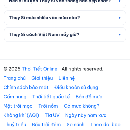
Nên đi du lịch Thụy Sĩ vào tháng nào đẹp nhất?
Thụy Sĩ mưa nhiều vào mùa nào?
Thụy Sĩ cách Việt Nam mấy giờ?
© 2026
Thời Tiết Online
All rights reserved.
Trang chủ
Giới thiệu
Liên hệ
Chính sách bảo mật
Điều khoản sử dụng
Cẩm nang
Thời tiết quốc tế
Bản đồ mưa
Mặt trời mọc
Trời nồm
Có mưa không?
Không khí (AQI)
Tia UV
Ngày này năm xưa
Thuỷ triều
Bầu trời đêm
So sánh
Theo dõi bão