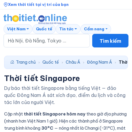
Xem thời tiết tại vị trí của bạn
Việt Nam
Quốc tế
Tin tức
Cẩm nang
Tìm kiếm
Trang chủ
Quốc tế
Châu Á
Đông Nam Á
Thời 
›
›
›
›
Thời tiết Singapore
Dự báo thời tiết Singapore bằng tiếng Việt — đảo
quốc Đông Nam Á sát xích đạo, điểm du lịch và công
tác lớn của người Việt.
Cập nhật
thời tiết Singapore hôm nay
theo giờ địa phương
(nhanh hơn Việt Nam 1 giờ). Hiện các thành phố ở Singapore
trung bình khoảng
30°C
— nóng nhất là Changi (~31°C), mát