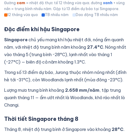
Đường
cam
= nhiệt độ thực tế 12 tháng vừa qua; đường
xanh
+ vùng
nền = trung bình nhiều năm. Gộp từ 13 điểm dự báo tại Singapore.
12 tháng vừa qua
TB nhiều năm
Dao động TB nhiều năm
Đặc điểm khí hậu Singapore
Singapore
chủ yếu mang khí hậu nhiệt đới, nóng ẩm quanh
năm, với nhiệt độ trung bình năm khoảng
27.4°C
. Nóng nhất
vào tháng 5 (trung bình ~28°C), lạnh nhất vào tháng 1
(~27°C) — biên độ cả năm khoảng 1.3°C.
Trong số 13 điểm dự báo, Jurong thuộc nhóm nóng nhất (đỉnh
hè tới ~31°C), còn Woodlands lạnh nhất (mùa đông ~23°C).
Lượng mưa trung bình khoảng
2.658 mm/năm
, tập trung
quanh tháng 11 — ẩm ướt nhất là Woodlands, khô ráo nhất là
Changi.
Thời tiết Singapore tháng 8
Tháng 8, nhiệt độ trung bình ở Singapore vào khoảng
28°C
.