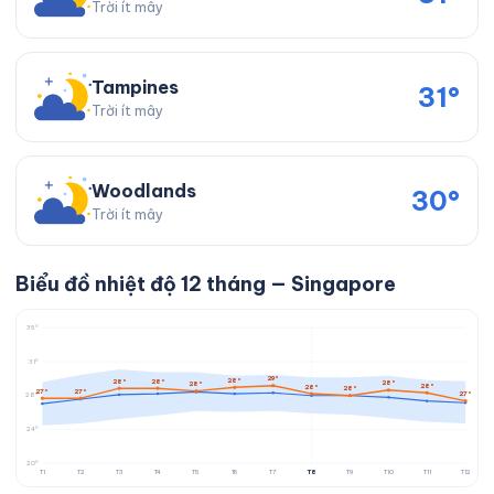
Trời ít mây
Tampines
31°
Trời ít mây
Woodlands
30°
Trời ít mây
Biểu đồ nhiệt độ 12 tháng — Singapore
35°
31°
29°
28°
28°
28°
28°
28°
28°
28°
28°
27°
27°
27°
28°
24°
20°
T1
T2
T3
T4
T5
T6
T7
T8
T9
T10
T11
T12