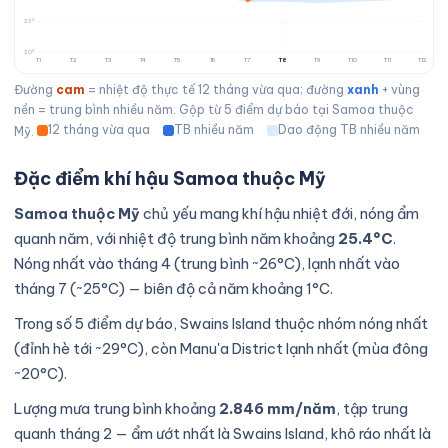
23°
20°
T1
T2
T3
T4
T5
T6
T7
T8
T9
T10
T11
T12
Đường
cam
= nhiệt độ thực tế 12 tháng vừa qua; đường
xanh
+ vùng
nền = trung bình nhiều năm. Gộp từ 5 điểm dự báo tại Samoa thuộc
12 tháng vừa qua
TB nhiều năm
Dao động TB nhiều năm
Mỹ.
Đặc điểm khí hậu Samoa thuộc Mỹ
Samoa thuộc Mỹ
chủ yếu mang khí hậu nhiệt đới, nóng ẩm
quanh năm, với nhiệt độ trung bình năm khoảng
25.4°C
.
Nóng nhất vào tháng 4 (trung bình ~26°C), lạnh nhất vào
tháng 7 (~25°C) — biên độ cả năm khoảng 1°C.
Trong số 5 điểm dự báo, Swains Island thuộc nhóm nóng nhất
(đỉnh hè tới ~29°C), còn Manu'a District lạnh nhất (mùa đông
~20°C).
Lượng mưa trung bình khoảng
2.846 mm/năm
, tập trung
quanh tháng 2 — ẩm ướt nhất là Swains Island, khô ráo nhất là