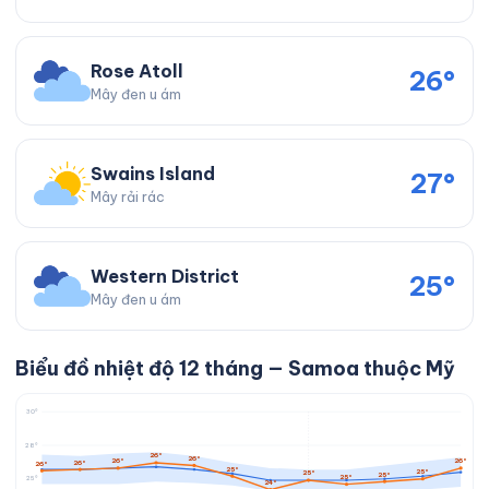
Rose Atoll
26°
Mây đen u ám
Swains Island
27°
Mây rải rác
Western District
25°
Mây đen u ám
Biểu đồ nhiệt độ 12 tháng — Samoa thuộc Mỹ
30°
28°
26°
26°
26°
26°
26°
26°
25°
25°
25°
25°
25°
25°
24°