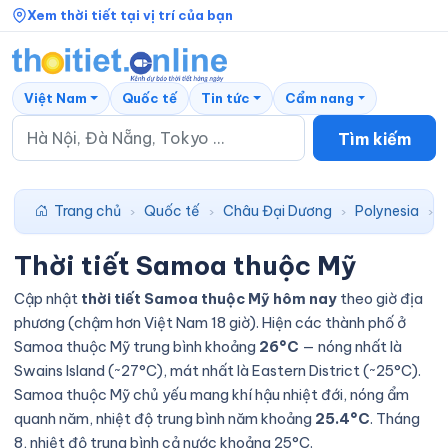
Xem thời tiết tại vị trí của bạn
Việt Nam
Quốc tế
Tin tức
Cẩm nang
Tìm kiếm
Trang chủ
Quốc tế
Châu Đại Dương
Polynesia
›
›
›
›
Thời tiết Samoa thuộc Mỹ
Cập nhật
thời tiết Samoa thuộc Mỹ hôm nay
theo giờ địa
phương (chậm hơn Việt Nam 18 giờ). Hiện các thành phố ở
Samoa thuộc Mỹ trung bình khoảng
26°C
— nóng nhất là
Swains Island (~27°C), mát nhất là Eastern District (~25°C).
Samoa thuộc Mỹ chủ yếu mang khí hậu nhiệt đới, nóng ẩm
quanh năm, nhiệt độ trung bình năm khoảng
25.4°C
. Tháng
8, nhiệt độ trung bình cả nước khoảng 25°C.