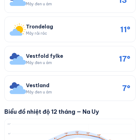
13°
Mây đen u ám
Trondelag
11°
Mây rải rác
Vestfold fylke
17°
Mây đen u ám
Vestland
7°
Mây đen u ám
Biểu đồ nhiệt độ 12 tháng — Na Uy
25°
15°
14°
13°
15°
12°
8°