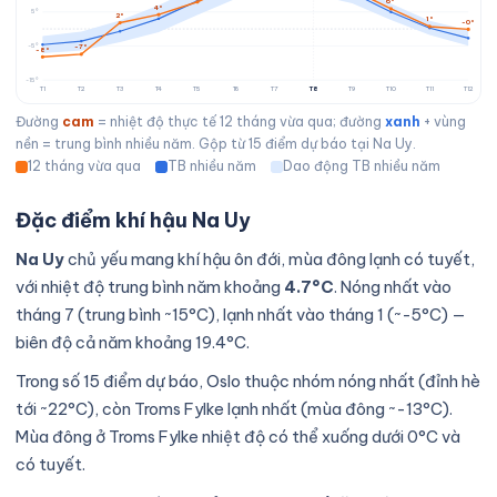
6°
4°
5°
2°
1°
-0°
-5°
-7°
-8°
-15°
T1
T2
T3
T4
T5
T6
T7
T8
T9
T10
T11
T12
Đường
cam
= nhiệt độ thực tế 12 tháng vừa qua; đường
xanh
+ vùng
nền = trung bình nhiều năm. Gộp từ 15 điểm dự báo tại Na Uy.
12 tháng vừa qua
TB nhiều năm
Dao động TB nhiều năm
Đặc điểm khí hậu Na Uy
Na Uy
chủ yếu mang khí hậu ôn đới, mùa đông lạnh có tuyết,
với nhiệt độ trung bình năm khoảng
4.7°C
. Nóng nhất vào
tháng 7 (trung bình ~15°C), lạnh nhất vào tháng 1 (~-5°C) —
biên độ cả năm khoảng 19.4°C.
Trong số 15 điểm dự báo, Oslo thuộc nhóm nóng nhất (đỉnh hè
tới ~22°C), còn Troms Fylke lạnh nhất (mùa đông ~-13°C).
Mùa đông ở Troms Fylke nhiệt độ có thể xuống dưới 0°C và
có tuyết.