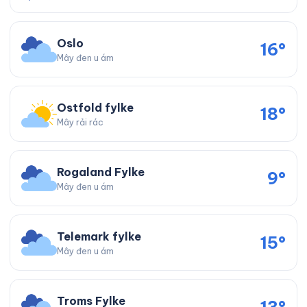
Oslo
16°
Mây đen u ám
Ostfold fylke
18°
Mây rải rác
Rogaland Fylke
9°
Mây đen u ám
Telemark fylke
15°
Mây đen u ám
Troms Fylke