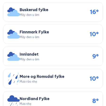
Buskerud fylke
16°
Mây đen u ám
Finnmark Fylke
10°
Mây đen u ám
Innlandet
9°
Mây đen u ám
More og Romsdal fylke
10°
Mưa rào nhẹ
Nordland Fylke
8°
Mưa nhẹ