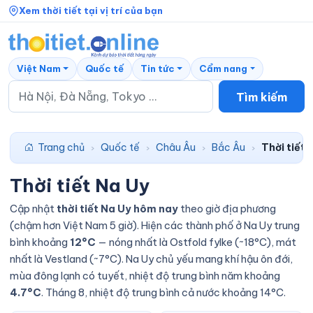
Xem thời tiết tại vị trí của bạn
Việt Nam
Quốc tế
Tin tức
Cẩm nang
Tìm kiếm
Trang chủ
Quốc tế
Châu Âu
Bắc Âu
Thời tiết 
›
›
›
›
Thời tiết Na Uy
Cập nhật
thời tiết Na Uy hôm nay
theo giờ địa phương
(chậm hơn Việt Nam 5 giờ). Hiện các thành phố ở Na Uy trung
bình khoảng
12°C
— nóng nhất là Ostfold fylke (~18°C), mát
nhất là Vestland (~7°C). Na Uy chủ yếu mang khí hậu ôn đới,
mùa đông lạnh có tuyết, nhiệt độ trung bình năm khoảng
4.7°C
. Tháng 8, nhiệt độ trung bình cả nước khoảng 14°C.