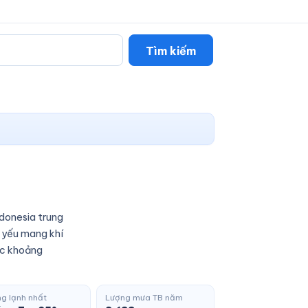
Tìm kiếm
ndonesia trung
ủ yếu mang khí
ớc khoảng
g lạnh nhất
Lượng mưa TB năm