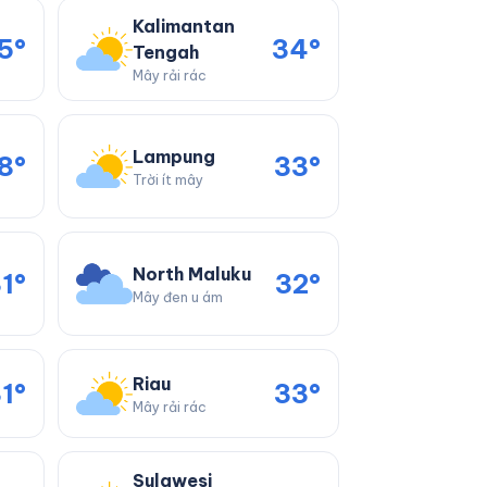
Kalimantan
5°
34°
Tengah
Mây rải rác
Lampung
8°
33°
Trời ít mây
North Maluku
1°
32°
Mây đen u ám
Riau
1°
33°
Mây rải rác
Sulawesi