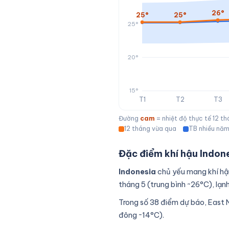
26°
25°
25°
25°
20°
15°
T1
T2
T3
Đường
cam
= nhiệt độ thực tế 12 t
12 tháng vừa qua
TB nhiều nă
Đặc điểm khí hậu Indon
Indonesia
chủ yếu mang khí hậu
tháng 5 (trung bình ~26°C), lạ
Trong số 38 điểm dự báo, East 
đông ~14°C).