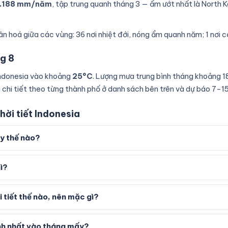
.188 mm/năm
, tập trung quanh tháng 3 — ẩm ướt nhất là North K
hân hoá giữa các vùng: 36 nơi nhiệt đới, nóng ẩm quanh năm; 1 nơi 
ng 8
 Indonesia vào khoảng
25°C
. Lượng mưa trung bình tháng khoảng 1
chi tiết theo từng thành phố ở danh sách bên trên và dự báo 7–15 
hời tiết Indonesia
ay thế nào?
gì?
 tiết thế nào, nên mặc gì?
nh nhất vào tháng mấy?