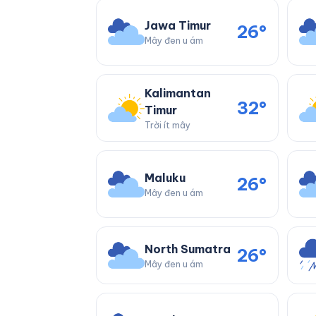
Jawa Timur
26°
Mây đen u ám
Kalimantan
32°
Timur
Trời ít mây
Maluku
26°
Mây đen u ám
North Sumatra
26°
Mây đen u ám