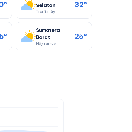
0°
32°
Selatan
Trời ít mây
Sumatera
5°
25°
Barat
Mây rải rác