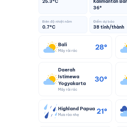
25.3°C
Kalimantan Bar
36°
Biên độ nhiệt năm
Điểm dự báo
0.7°C
38 tỉnh/thành
Bali
28°
Mây rải rác
Daerah
Istimewa
30°
Yogyakarta
Mây rải rác
Highland Papua
21°
Mưa rào nhẹ