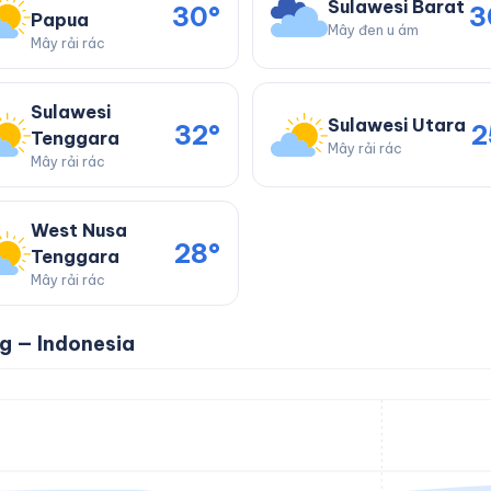
Sulawesi Barat
30°
3
Papua
Mây đen u ám
Mây rải rác
Sulawesi
Sulawesi Utara
32°
2
Tenggara
Mây rải rác
Mây rải rác
West Nusa
28°
Tenggara
Mây rải rác
ng — Indonesia