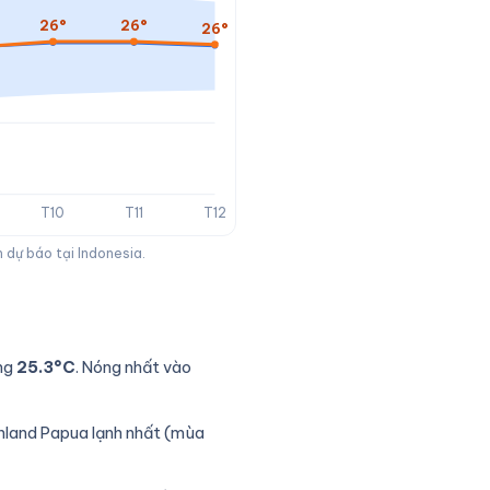
26°
26°
26°
T10
T11
T12
 dự báo tại Indonesia.
ảng
25.3°C
. Nóng nhất vào
ghland Papua lạnh nhất (mùa