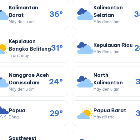
Kalimantan
Kalimantan
36°
3
Barat
Selatan
Mây đen u ám
Mây đen u ám
Kepulauan
Kepulauan Riau
31°
2
Bangka Belitung
Mây đen u ám
Trời ít mây
Nanggroe Aceh
North
24°
3
Darussalam
Kalimantan
Mây đen u ám
Mây đen u ám
Papua
Papua Barat
29°
3
Dông
Mây rải rác
Southwest