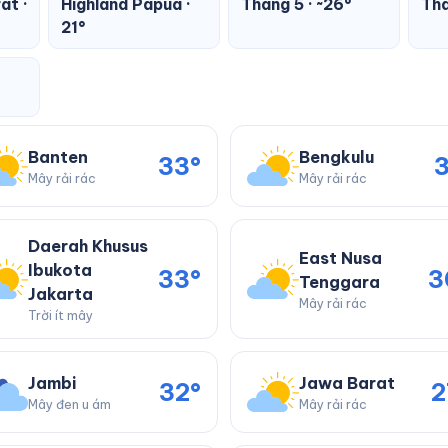
at ·
Highland Papua ·
Tháng 5 · ~26°
Thá
21°
Banten
Bengkulu
33°
3
Mây rải rác
Mây rải rác
Daerah Khusus
East Nusa
Ibukota
33°
3
Tenggara
Jakarta
Mây rải rác
Trời ít mây
Jambi
Jawa Barat
32°
2
Mây đen u ám
Mây rải rác