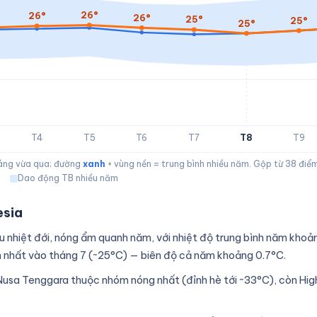
26°
26°
26°
25°
25°
25°
T4
T5
T6
T7
T8
T9
háng vừa qua; đường
xanh
+ vùng nền = trung bình nhiều năm. Gộp từ 38 điểm
m
Dao động TB nhiều năm
esia
 nhiệt đới, nóng ẩm quanh năm, với nhiệt độ trung bình năm kho
nh nhất vào tháng 7 (~25°C) — biên độ cả năm khoảng 0.7°C.
Nusa Tenggara thuộc nhóm nóng nhất (đỉnh hè tới ~33°C), còn Hi