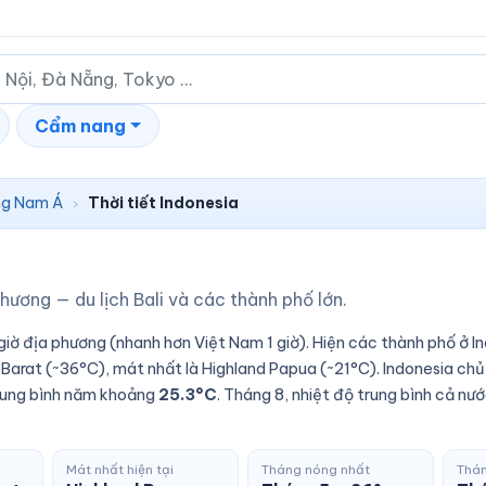
Cẩm nang
g Nam Á
Thời tiết Indonesia
›
phương — du lịch Bali và các thành phố lớn.
iờ địa phương (nhanh hơn Việt Nam 1 giờ). Hiện các thành phố ở I
Barat (~36°C), mát nhất là Highland Papua (~21°C). Indonesia ch
trung bình năm khoảng
25.3°C
. Tháng 8, nhiệt độ trung bình cả nư
Mát nhất hiện tại
Tháng nóng nhất
Thán