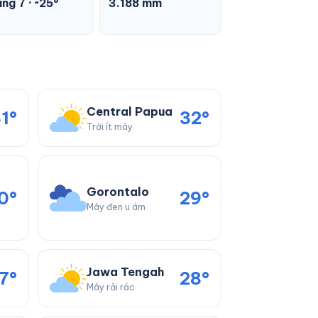
ng 7 · ~25°
3.188 mm
Central Papua
1°
32°
Trời ít mây
Gorontalo
0°
29°
Mây đen u ám
Jawa Tengah
7°
28°
Mây rải rác