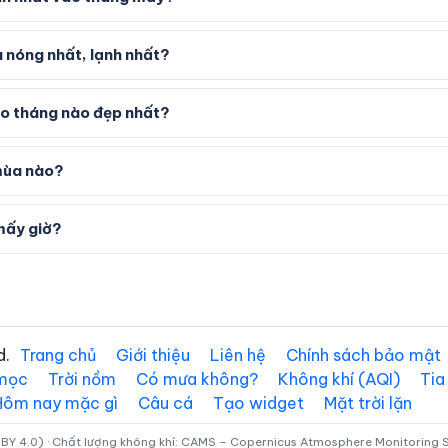
 nóng nhất, lạnh nhất?
vào tháng nào đẹp nhất?
mùa nào?
mấy giờ?
d.
Trang chủ
Giới thiệu
Liên hệ
Chính sách bảo mật
 mọc
Trời nồm
Có mưa không?
Không khí (AQI)
Tia
Hôm nay mặc gì
Câu cá
Tạo widget
Mặt trời lặn
BY 4.0) · Chất lượng không khí: CAMS – Copernicus Atmosphere Monitoring Se