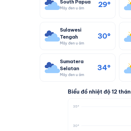
South Papua
29°
Mây đen u ám
Sulawesi
30°
Tengah
Mây đen u ám
Sumatera
34°
Selatan
Mây đen u ám
Biểu đồ nhiệt độ 12 thá
35°
30°