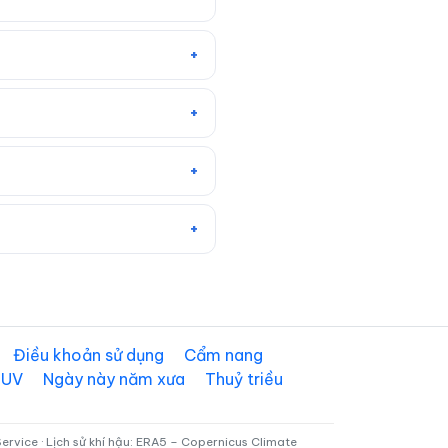
Điều khoản sử dụng
Cẩm nang
 UV
Ngày này năm xưa
Thuỷ triều
rvice · Lịch sử khí hậu: ERA5 – Copernicus Climate