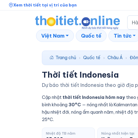
Xem thời tiết tại vị trí của bạn
Việt Nam
Quốc tế
Tin tức
Trang chủ
Quốc tế
Châu Á
Đôn
›
›
›
Thời tiết Indonesia
Dự báo thời tiết Indonesia theo giờ địa 
Cập nhật
thời tiết Indonesia hôm nay
theo g
bình khoảng
30°C
— nóng nhất là Kalimantan 
hậu nhiệt đới, nóng ẩm quanh năm, nhiệt độ 
25°C.
Nhiệt độ TB năm
Nóng nhất hiện tại