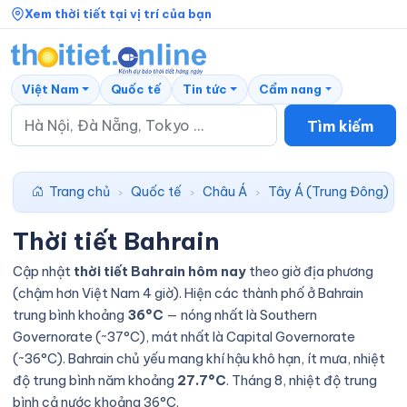
Xem thời tiết tại vị trí của bạn
Việt Nam
Quốc tế
Tin tức
Cẩm nang
Tìm kiếm
Trang chủ
Quốc tế
Châu Á
Tây Á (Trung Đông)
›
›
›
›
Thời tiết Bahrain
Cập nhật
thời tiết Bahrain hôm nay
theo giờ địa phương
(chậm hơn Việt Nam 4 giờ). Hiện các thành phố ở Bahrain
trung bình khoảng
36°C
— nóng nhất là Southern
Governorate (~37°C), mát nhất là Capital Governorate
(~36°C). Bahrain chủ yếu mang khí hậu khô hạn, ít mưa, nhiệt
độ trung bình năm khoảng
27.7°C
. Tháng 8, nhiệt độ trung
bình cả nước khoảng 36°C.