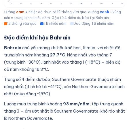
10°
T1
T2
T3
T4
T5
T6
T7
T8
T9
T10
T11
T12
Đường
cam
= nhiệt độ thực tế 12 tháng vừa qua; đường
xanh
+ vùng
nền = trung bình nhiều năm. Gộp từ 4 điểm dự báo tại Bahrain.
12 tháng vừa qua
TB nhiều năm
Dao động TB nhiều năm
Đặc điểm khí hậu Bahrain
Bahrain
chủ yếu mang khí hậu khô hạn, ít mưa, với nhiệt độ
trung bình năm khoảng
27.7°C
. Nóng nhất vào tháng 7
(trung bình ~36°C), lạnh nhất vào tháng 1 (~18°C) — biên độ
cả năm khoảng 18.3°C.
Trong số 4 điểm dự báo, Southern Governorate thuộc nhóm
nóng nhất (đỉnh hè tới ~41°C), còn Northern Governorate lạnh
nhất (mùa đông ~15°C).
Lượng mưa trung bình khoảng
93 mm/năm
, tập trung quanh
tháng 3 — ẩm ướt nhất là Southern Governorate, khô ráo nhất
là Northern Governorate.