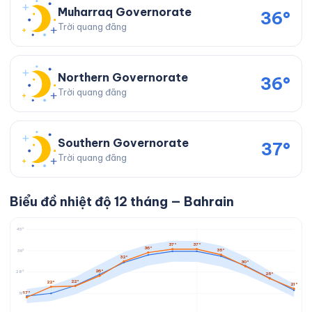
Muharraq Governorate
36°
Trời quang đãng
Northern Governorate
36°
Trời quang đãng
Southern Governorate
37°
Trời quang đãng
Biểu đồ nhiệt độ 12 tháng — Bahrain
45°
37°
37°
36°
35°
36°
32°
30°
26°
28°
25°
22°
22°
21°
17°
19°