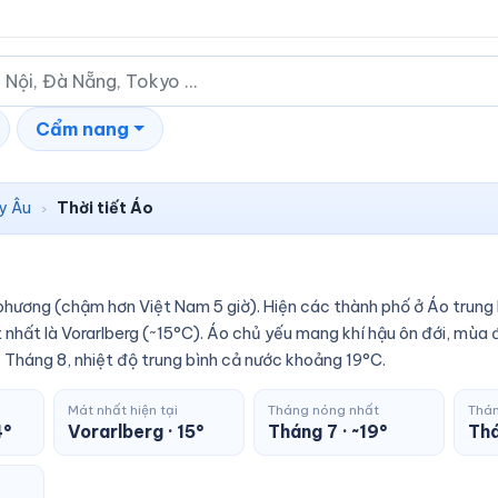
Cẩm nang
y Âu
Thời tiết Áo
›
phương (chậm hơn Việt Nam 5 giờ). Hiện các thành phố ở Áo trung
nhất là Vorarlberg (~15°C). Áo chủ yếu mang khí hậu ôn đới, mùa 
. Tháng 8, nhiệt độ trung bình cả nước khoảng 19°C.
Mát nhất hiện tại
Tháng nóng nhất
Thán
4°
Vorarlberg · 15°
Tháng 7 · ~19°
Thá