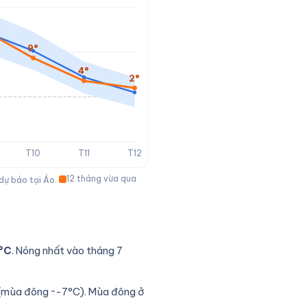
9°
4°
2°
T10
T11
T12
12 tháng vừa qua
 dự báo tại Áo.
°C
. Nóng nhất vào tháng 7
t (mùa đông ~-7°C). Mùa đông ở