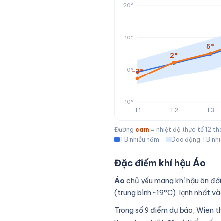
20°
10°
5°
2°
0°
-3°
-10°
T1
T2
T3
Đường
cam
= nhiệt độ thực tế 12 t
TB nhiều năm
Dao động TB nh
Đặc điểm khí hậu Áo
Áo
chủ yếu mang khí hậu ôn đới
(trung bình ~19°C), lạnh nhất v
Trong số 9 điểm dự báo, Wien t