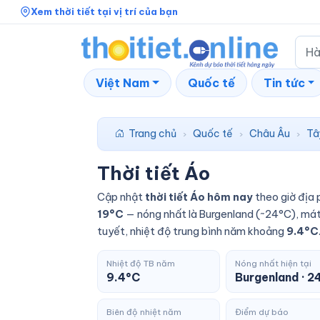
Xem thời tiết tại vị trí của bạn
Việt Nam
Quốc tế
Tin tức
Trang chủ
Quốc tế
Châu Âu
Tâ
›
›
›
Thời tiết Áo
Cập nhật
thời tiết Áo hôm nay
theo giờ địa 
19°C
— nóng nhất là Burgenland (~24°C), mát 
tuyết, nhiệt độ trung bình năm khoảng
9.4°C
Nhiệt độ TB năm
Nóng nhất hiện tại
9.4°C
Burgenland · 2
Biên độ nhiệt năm
Điểm dự báo