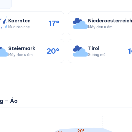
Kaernten
Niederoesterreich
17°
Mưa rào nhẹ
Mây đen u ám
Steiermark
Tirol
20°
1
Mây đen u ám
Sương mù
ng — Áo
20°