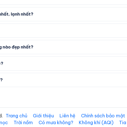
hất, lạnh nhất?
ng nào đẹp nhất?
o?
ờ?
d.
Trang chủ
Giới thiệu
Liên hệ
Chính sách bảo mật
 mọc
Trời nồm
Có mưa không?
Không khí (AQI)
Tia