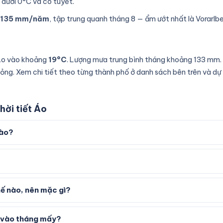
 dưới 0°C và có tuyết.
.135 mm/năm
, tập trung quanh tháng 8 — ẩm ướt nhất là Vorarlbe
 Áo vào khoảng
19°C
. Lượng mưa trung bình tháng khoảng 133 mm. 
ng. Xem chi tiết theo từng thành phố ở danh sách bên trên và dự
hời tiết Áo
nào?
hế nào, nên mặc gì?
t vào tháng mấy?