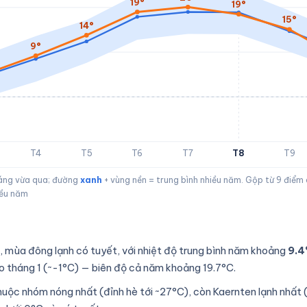
19°
19°
15°
14°
9°
T4
T5
T6
T7
T8
T9
háng vừa qua; đường
xanh
+ vùng nền = trung bình nhiều năm. Gộp từ 9 điểm
iều năm
, mùa đông lạnh có tuyết, với nhiệt độ trung bình năm khoảng
9.4
ào tháng 1 (~-1°C) — biên độ cả năm khoảng 19.7°C.
huộc nhóm nóng nhất (đỉnh hè tới ~27°C), còn Kaernten lạnh nhấ