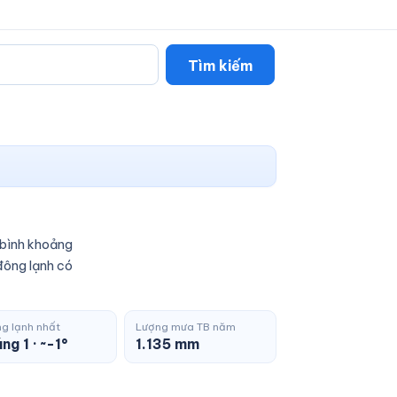
Tìm kiếm
 bình khoảng
đông lạnh có
g lạnh nhất
Lượng mưa TB năm
ng 1 · ~-1°
1.135 mm