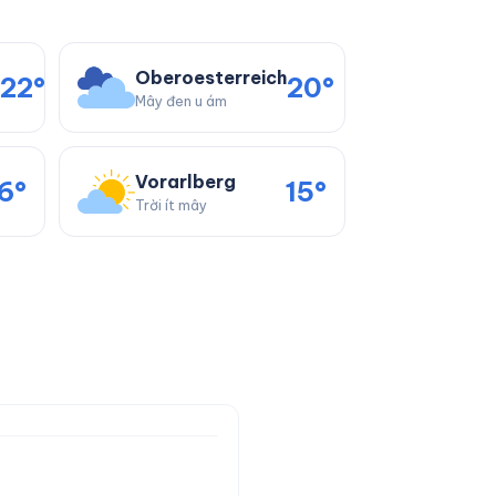
Oberoesterreich
22°
20°
Mây đen u ám
Vorarlberg
6°
15°
Trời ít mây