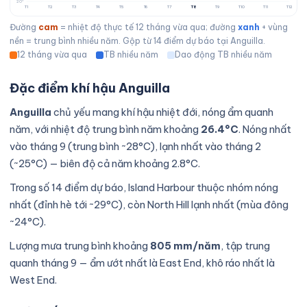
20°
T1
T2
T3
T4
T5
T6
T7
T8
T9
T10
T11
T12
Đường
cam
= nhiệt độ thực tế 12 tháng vừa qua; đường
xanh
+ vùng
nền = trung bình nhiều năm. Gộp từ 14 điểm dự báo tại Anguilla.
12 tháng vừa qua
TB nhiều năm
Dao động TB nhiều năm
Đặc điểm khí hậu Anguilla
Anguilla
chủ yếu mang khí hậu nhiệt đới, nóng ẩm quanh
năm, với nhiệt độ trung bình năm khoảng
26.4°C
. Nóng nhất
vào tháng 9 (trung bình ~28°C), lạnh nhất vào tháng 2
(~25°C) — biên độ cả năm khoảng 2.8°C.
Trong số 14 điểm dự báo, Island Harbour thuộc nhóm nóng
nhất (đỉnh hè tới ~29°C), còn North Hill lạnh nhất (mùa đông
~24°C).
Lượng mưa trung bình khoảng
805 mm/năm
, tập trung
quanh tháng 9 — ẩm ướt nhất là East End, khô ráo nhất là
West End.