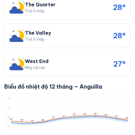
The Quarter
28°
Trời ít mây
The Valley
28°
Trời ít mây
West End
27°
Mây rải rác
Biểu đồ nhiệt độ 12 tháng — Anguilla
35°
31°
28°
28°
28°
28°
27°
27°
27°
28°
26°
26°
26°
26°
25°
24°