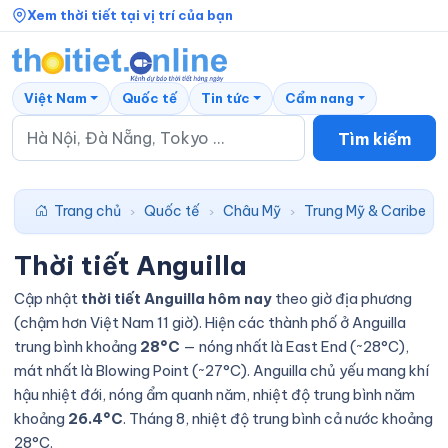
Xem thời tiết tại vị trí của bạn
Việt Nam
Quốc tế
Tin tức
Cẩm nang
Tìm kiếm
Trang chủ
Quốc tế
Châu Mỹ
Trung Mỹ & Caribe
›
›
›
›
Thời tiết Anguilla
Cập nhật
thời tiết Anguilla hôm nay
theo giờ địa phương
(chậm hơn Việt Nam 11 giờ). Hiện các thành phố ở Anguilla
trung bình khoảng
28°C
— nóng nhất là East End (~28°C),
mát nhất là Blowing Point (~27°C). Anguilla chủ yếu mang khí
hậu nhiệt đới, nóng ẩm quanh năm, nhiệt độ trung bình năm
khoảng
26.4°C
. Tháng 8, nhiệt độ trung bình cả nước khoảng
28°C.