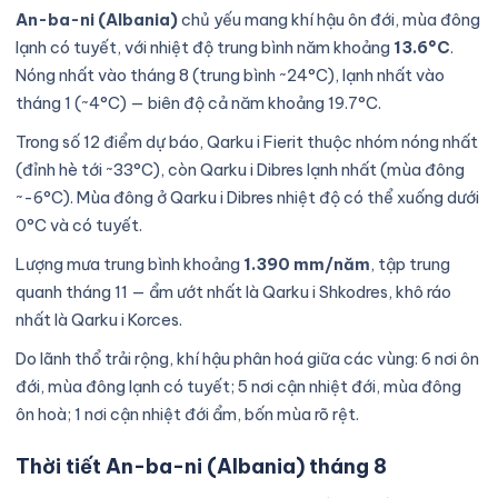
An-ba-ni (Albania)
chủ yếu mang khí hậu ôn đới, mùa đông
lạnh có tuyết, với nhiệt độ trung bình năm khoảng
13.6°C
.
Nóng nhất vào tháng 8 (trung bình ~24°C), lạnh nhất vào
tháng 1 (~4°C) — biên độ cả năm khoảng 19.7°C.
Trong số 12 điểm dự báo, Qarku i Fierit thuộc nhóm nóng nhất
(đỉnh hè tới ~33°C), còn Qarku i Dibres lạnh nhất (mùa đông
~-6°C). Mùa đông ở Qarku i Dibres nhiệt độ có thể xuống dưới
0°C và có tuyết.
Lượng mưa trung bình khoảng
1.390 mm/năm
, tập trung
quanh tháng 11 — ẩm ướt nhất là Qarku i Shkodres, khô ráo
nhất là Qarku i Korces.
Do lãnh thổ trải rộng, khí hậu phân hoá giữa các vùng: 6 nơi ôn
đới, mùa đông lạnh có tuyết; 5 nơi cận nhiệt đới, mùa đông
ôn hoà; 1 nơi cận nhiệt đới ẩm, bốn mùa rõ rệt.
Thời tiết An-ba-ni (Albania) tháng 8