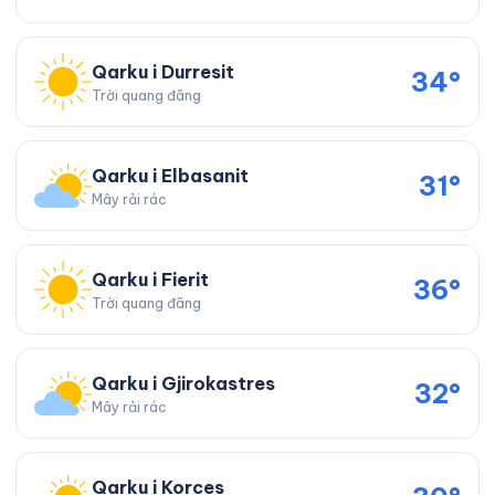
Qarku i Durresit
34°
Trời quang đãng
Qarku i Elbasanit
31°
Mây rải rác
Qarku i Fierit
36°
Trời quang đãng
Qarku i Gjirokastres
32°
Mây rải rác
Qarku i Korces