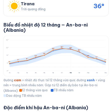
Tirana
36°
Trời quang đãng
Biểu đồ nhiệt độ 12 tháng — An-ba-ni
(Albania)
35°
24°
23°
25°
22°
20°
15°
15°
13°
13°
11°
8°
7°
7°
5°
5°
-5°
T1
T2
T3
T4
T5
T6
T7
T8
T9
T10
T11
T12
Đường
cam
= nhiệt độ thực tế 12 tháng vừa qua; đường
xanh
+ vùng
nền = trung bình nhiều năm. Gộp từ 12 điểm dự báo tại An-ba-ni
12 tháng vừa qua
TB nhiều năm
(Albania).
Dao động TB nhiều năm
Đặc điểm khí hậu An-ba-ni (Albania)