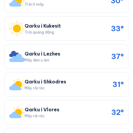
30°
Trời ít mây
Qarku i Kukesit
33°
Trời quang đãng
Qarku i Lezhes
37°
Mây đen u ám
Qarku i Shkodres
31°
Mây rải rác
Qarku i Vlores
32°
Mây rải rác