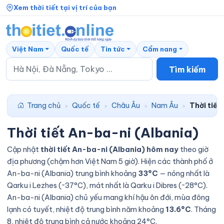
Xem thời tiết tại vị trí của bạn
Việt Nam
Quốc tế
Tin tức
Cẩm nang
Tìm kiếm
Trang chủ
Quốc tế
Châu Âu
Nam Âu
Thời tiết
›
›
›
›
Thời tiết An-ba-ni (Albania)
Cập nhật
thời tiết An-ba-ni (Albania) hôm nay
theo giờ
địa phương (chậm hơn Việt Nam 5 giờ). Hiện các thành phố ở
An-ba-ni (Albania) trung bình khoảng
33°C
— nóng nhất là
Qarku i Lezhes (~37°C), mát nhất là Qarku i Dibres (~28°C).
An-ba-ni (Albania) chủ yếu mang khí hậu ôn đới, mùa đông
lạnh có tuyết, nhiệt độ trung bình năm khoảng
13.6°C
. Tháng
8, nhiệt độ trung bình cả nước khoảng 24°C.