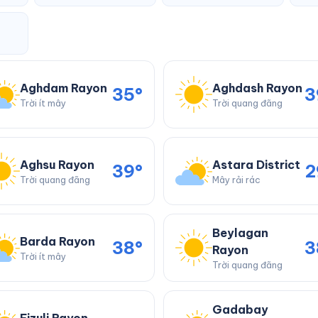
Aghdam Rayon
Aghdash Rayon
35°
3
Trời ít mây
Trời quang đãng
Aghsu Rayon
Astara District
39°
2
Trời quang đãng
Mây rải rác
Beylagan
Barda Rayon
38°
3
Rayon
Trời ít mây
Trời quang đãng
Gadabay