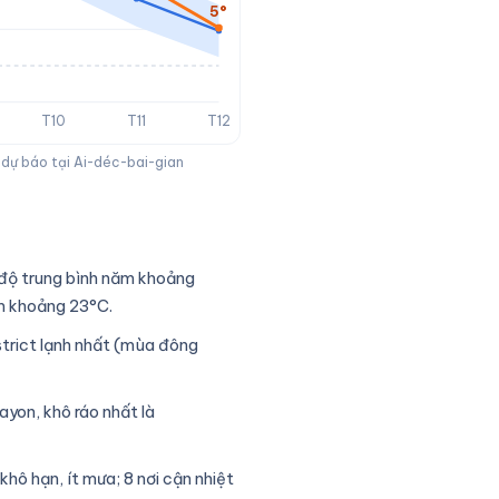
5°
T10
T11
T12
m dự báo tại Ai-déc-bai-gian
 độ trung bình năm khoảng
ăm khoảng 23°C.
strict lạnh nhất (mùa đông
ayon, khô ráo nhất là
khô hạn, ít mưa; 8 nơi cận nhiệt