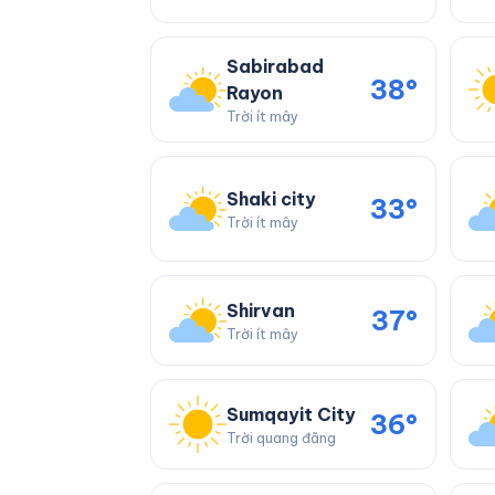
Sabirabad
38°
Rayon
Trời ít mây
Shaki city
33°
Trời ít mây
Shirvan
37°
Trời ít mây
Sumqayit City
36°
Trời quang đãng