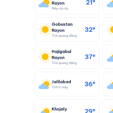
21°
Rayon
Mây rải rác
Gobustan
32°
Rayon
Trời quang đãng
Hajigabul
37°
Rayon
Trời quang đãng
Jalilabad
36°
Trời ít mây
Khojaly
29°