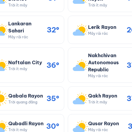
Trời ít mây
Trời ít mây
Lankaran
Lerik Rayon
32°
2
Sahari
Mây rải rác
Mây rải rác
Nakhchivan
Naftalan City
Autonomous
36°
3
Trời ít mây
Republic
Mây rải rác
Qabala Rayon
Qakh Rayon
35°
3
Trời quang đãng
Trời ít mây
Qubadli Rayon
Qusar Rayon
30°
3
Trời ít mây
Mây rải rác