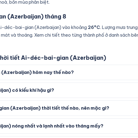
 hoà, bốn mùa phân biệt.
an (Azerbaijan) tháng 8
 Ai-déc-bai-gian (Azerbaijan) vào khoảng
26°C
. Lượng mưa trun
 mát và thoáng. Xem chi tiết theo từng thành phố ở danh sách bên
hời tiết Ai-déc-bai-gian (Azerbaijan)
n (Azerbaijan) hôm nay thế nào?
an) có kiểu khí hậu gì?
an (Azerbaijan) thời tiết thế nào, nên mặc gì?
jan) nóng nhất và lạnh nhất vào tháng mấy?