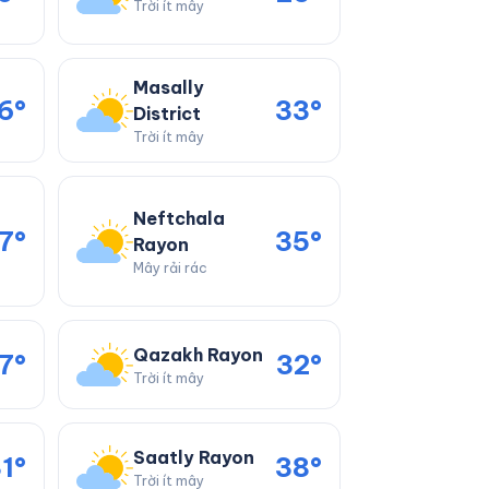
Trời ít mây
Masally
6°
33°
District
Trời ít mây
Neftchala
7°
35°
Rayon
Mây rải rác
Qazakh Rayon
7°
32°
Trời ít mây
Saatly Rayon
1°
38°
Trời ít mây