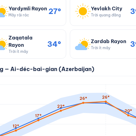
Yardymli Rayon
Yevlakh City
27°
3
Mây rải rác
Trời quang đãng
Zaqatala
Zardab Rayon
34°
3
Rayon
Trời ít mây
Trời ít mây
áng — Ai-déc-bai-gian (Azerbaijan)
26°
26°
22°
20°
17°
12°