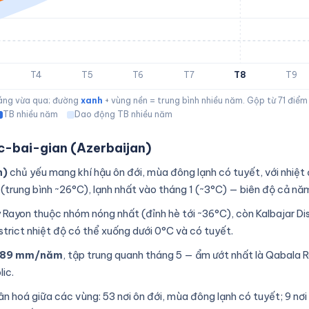
T4
T5
T6
T7
T8
T9
háng vừa qua; đường
xanh
+ vùng nền = trung bình nhiều năm. Gộp từ 71 điể
TB nhiều năm
Dao động TB nhiều năm
c-bai-gian (Azerbaijan)
n)
chủ yếu mang khí hậu ôn đới, mùa đông lạnh có tuyết, với nhiệt
 (trung bình ~26°C), lạnh nhất vào tháng 1 (~3°C) — biên độ cả n
 Rayon thuộc nhóm nóng nhất (đỉnh hè tới ~36°C), còn Kalbajar Di
strict nhiệt độ có thể xuống dưới 0°C và có tuyết.
89 mm/năm
, tập trung quanh tháng 5 — ẩm ướt nhất là Qabala R
ic.
hân hoá giữa các vùng: 53 nơi ôn đới, mùa đông lạnh có tuyết; 9 nơi 