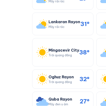
Mây rải rác
Lankaran Rayon
31°
Mây rải rác
Mingacevir City
38°
Trời quang đãng
Oghuz Rayon
32°
Trời quang đãng
Quba Rayon
27°
Mây đen u ám