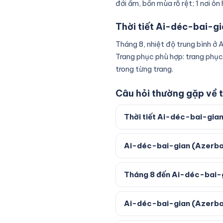
đới ẩm, bốn mùa rõ rệt; 1 nơi ôn
Thời tiết Ai-déc-bai-gi
Tháng 8, nhiệt độ trung bình ở
Trang phục phù hợp: trang phục
trong từng trang.
Câu hỏi thường gặp về t
Thời tiết Ai-déc-bai-gia
Ai-déc-bai-gian (Azerbaij
Tháng 8 đến Ai-déc-bai-gi
Ai-déc-bai-gian (Azerbai