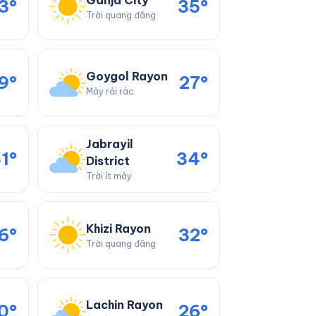
Ganja City
3°
35°
Trời quang đãng
Goygol Rayon
9°
27°
Mây rải rác
Jabrayil
1°
34°
District
Trời ít mây
Khizi Rayon
6°
32°
Trời quang đãng
Lachin Rayon
0°
26°