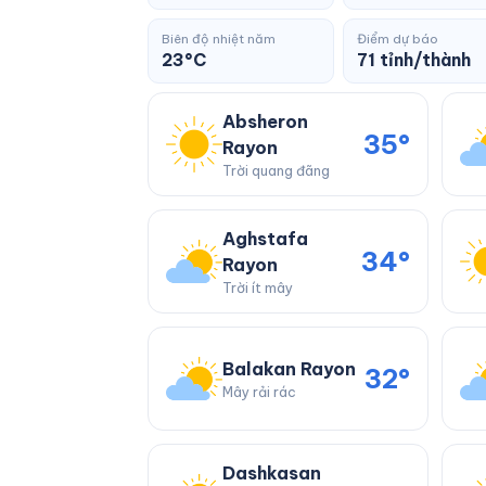
Biên độ nhiệt năm
Điểm dự báo
23°C
71 tỉnh/thành
Absheron
35°
Rayon
Trời quang đãng
Aghstafa
34°
Rayon
Trời ít mây
Balakan Rayon
32°
Mây rải rác
Dashkasan