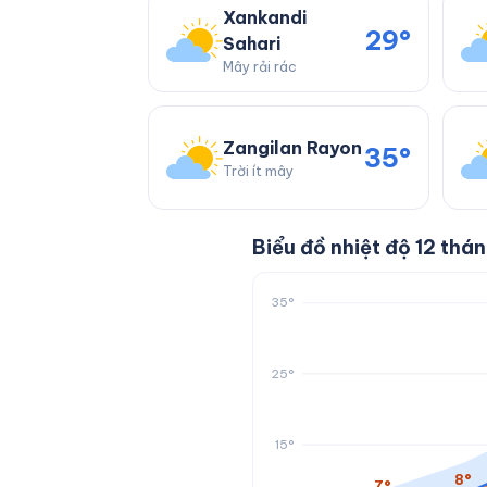
Xankandi
29°
Sahari
Mây rải rác
Zangilan Rayon
35°
Trời ít mây
Biểu đồ nhiệt độ 12 th
35°
25°
15°
8°
7°