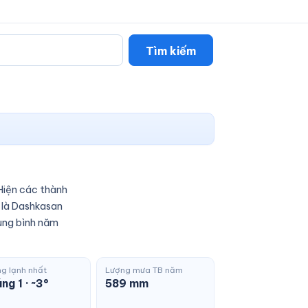
Tìm kiếm
Hiện các thành
 là Dashkasan
rung bình năm
g lạnh nhất
Lượng mưa TB năm
ng 1 · ~3°
589 mm