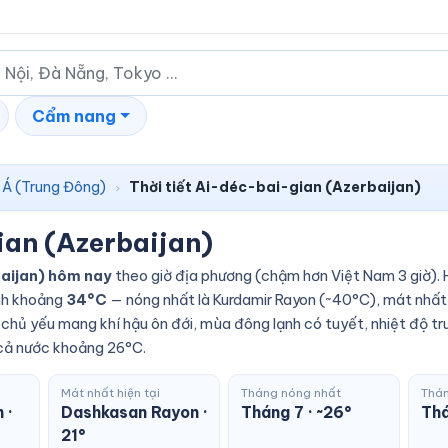
Cẩm nang
 Á (Trung Đông)
Thời tiết Ai-déc-bai-gian (Azerbaijan)
›
ian (Azerbaijan)
baijan) hôm nay
theo giờ địa phương (chậm hơn Việt Nam 3 giờ). 
ình khoảng
34°C
— nóng nhất là Kurdamir Rayon (~40°C), mát nhất
chủ yếu mang khí hậu ôn đới, mùa đông lạnh có tuyết, nhiệt độ t
h cả nước khoảng 26°C.
Mát nhất hiện tại
Tháng nóng nhất
Thán
 ·
Dashkasan Rayon ·
Tháng 7 · ~26°
Thá
21°