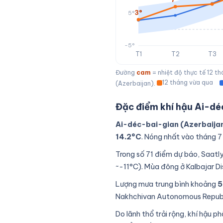
3°
5°
-5°
T1
T2
T3
Đường
cam
= nhiệt độ thực tế 12 t
12 tháng vừa qua
(Azerbaijan).
Đặc điểm khí hậu Ai-dé
Ai-déc-bai-gian (Azerbaija
14.2°C
. Nóng nhất vào tháng 7
Trong số 71 điểm dự báo, Saatly
~-11°C). Mùa đông ở Kalbajar Di
Lượng mưa trung bình khoảng
5
Nakhchivan Autonomous Republ
Do lãnh thổ trải rộng, khí hậu p