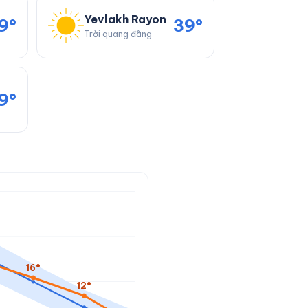
Yevlakh Rayon
9°
39°
Trời quang đãng
9°
16°
12°