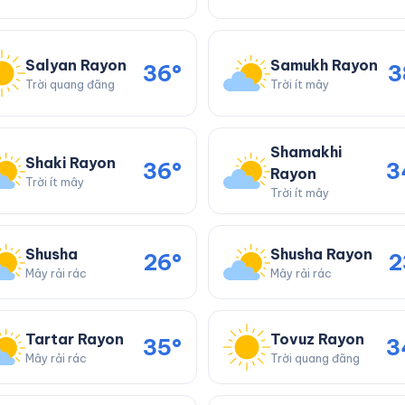
Salyan Rayon
Samukh Rayon
36°
3
Trời quang đãng
Trời ít mây
Shamakhi
Shaki Rayon
36°
3
Rayon
Trời ít mây
Trời ít mây
Shusha
Shusha Rayon
26°
2
Mây rải rác
Mây rải rác
Tartar Rayon
Tovuz Rayon
35°
3
Mây rải rác
Trời quang đãng