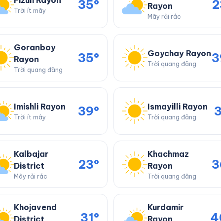
Fizuli Rayon
35°
2
Rayon
Trời ít mây
Mây rải rác
Goranboy
Goychay Rayon
35°
3
Rayon
Trời quang đãng
Trời quang đãng
Imishli Rayon
Ismayilli Rayon
39°
3
Trời ít mây
Trời quang đãng
Kalbajar
Khachmaz
23°
3
District
Rayon
Mây rải rác
Trời quang đãng
Khojavend
Kurdamir
31°
4
District
Rayon