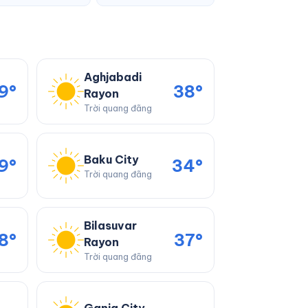
Aghjabadi
9°
38°
Rayon
Trời quang đãng
Baku City
9°
34°
Trời quang đãng
Bilasuvar
8°
37°
Rayon
Trời quang đãng