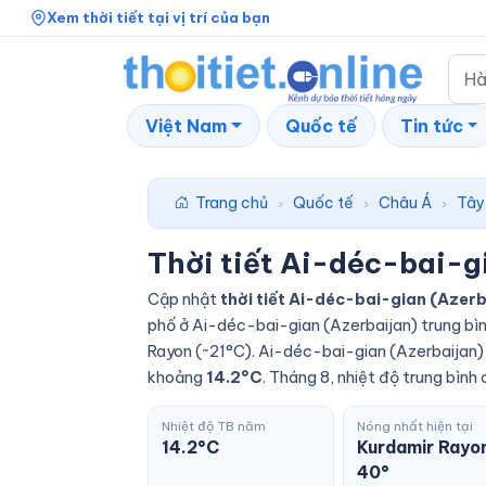
Xem thời tiết tại vị trí của bạn
Việt Nam
Quốc tế
Tin tức
Trang chủ
Quốc tế
Châu Á
Tây
›
›
›
Thời tiết Ai-déc-bai-g
Cập nhật
thời tiết Ai-déc-bai-gian (Azer
phố ở Ai-déc-bai-gian (Azerbaijan) trung b
Rayon (~21°C). Ai-déc-bai-gian (Azerbaijan) 
khoảng
14.2°C
. Tháng 8, nhiệt độ trung bìn
Nhiệt độ TB năm
Nóng nhất hiện tại
14.2°C
Kurdamir Rayon
40°